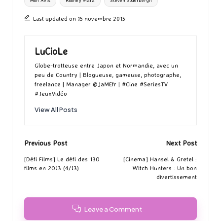
Mon Avis
Rooney Mara
Steven Soderbergh
Last updated on 15 novembre 2015
LuCioLe
Globe-trotteuse entre Japon et Normandie, avec un
peu de Country | Blogueuse, gameuse, photographe,
freelance | Manager @JaMEfr | #Cine #SeriesTV
#JeuxVidéo
View All Posts
Post
Previous Post
Next Post
navigation
[Défi Films] Le défi des 130
[Cinema] Hansel & Gretel :
films en 2013 (4/13)
Witch Hunters : Un bon
divertissement
Leave a Comment