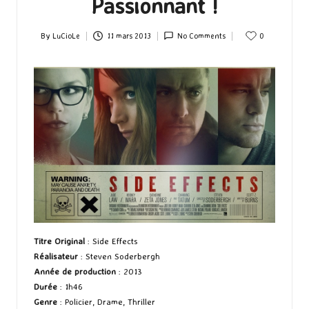
Passionnant !
By
LuCioLe
11 mars 2013
No Comments
0
Posted
by
Titre Original
: Side Effects
Réalisateur
: Steven Soderbergh
Année de production
: 2013
Durée
: 1h46
Genre
: Policier, Drame, Thriller