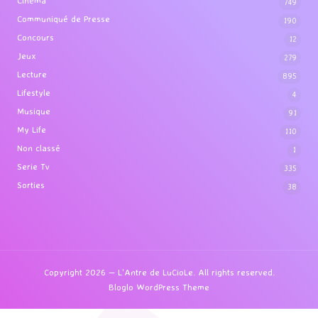
Cinéma
749
Communiqué de Presse
190
Concours
12
Jeux
279
Lecture
895
Lifestyle
4
Musique
91
My Life
110
Non classé
1
Serie Tv
335
Sorties
38
Copyright 2026 — L'Antre de LuCioLe. All rights reserved.
Bloglo WordPress Theme