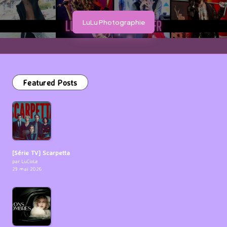
LuLu Photographie
Featured Posts
[Série TV] Scarpetta
par LuCioLe
29 mai 2026