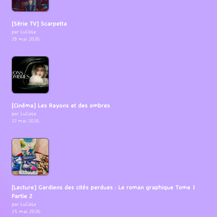
[Série TV] Scarpetta
par LuCioLe
29 mai 2026
[Cinéma] Les Rayons et des ombres
par LuCioLe
27 mai 2026
[Lecture] Gardiens des cités perdues : Le roman graphique Tome 1
Partie 2
par LuCioLe
25 mai 2026