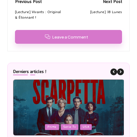
Post
Previous Post
Next Post
navigation
[Lecture] Vivants : Original
[Lecture] 18 Lunes
& Étonnant !
Leave a Comment
Derniers articles !
Posted
P
Cinéma
in
i