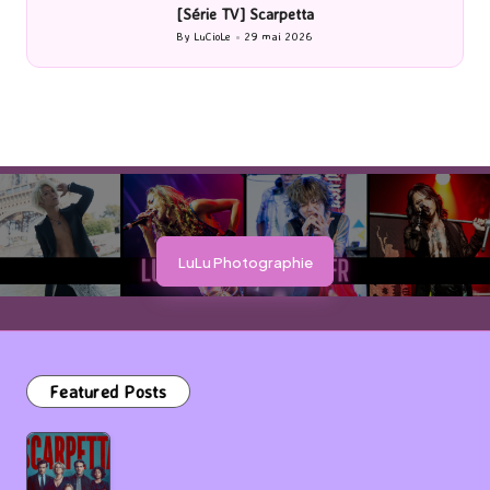
[Cinéma] Les Rayons et des ombres
[Le
By
LuCioLe
27 mai 2026
Posted
by
LuLu Photographie
Featured Posts