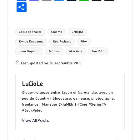
ce
as
m
u
u
n
hr
P
b
to
ai
es
m
e
ea
ar
o
d
l
ky
bl
ds
ta
Tags:
Cécile de France
Cinéma
Critique
o
o
r
g
Emilie Dequenne
Eric Rochant
Film
k
n
er
Jean Dujardin
Möbius
Mon Avis
Tim Roth
Last updated on 28 septembre 2015
LuCioLe
Globe-trotteuse entre Japon et Normandie, avec un
peu de Country | Blogueuse, gameuse, photographe,
freelance | Manager @JaMEfr | #Cine #SeriesTV
#JeuxVidéo
View All Posts