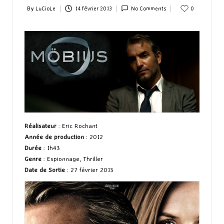
By
LuCioLe
14 février 2013
No Comments
0
Posted
by
Réalisateur
: Eric Rochant
Année de production
: 2012
Durée
: 1h43
Genre
: Espionnage, Thriller
Date de Sortie
: 27 février 2013