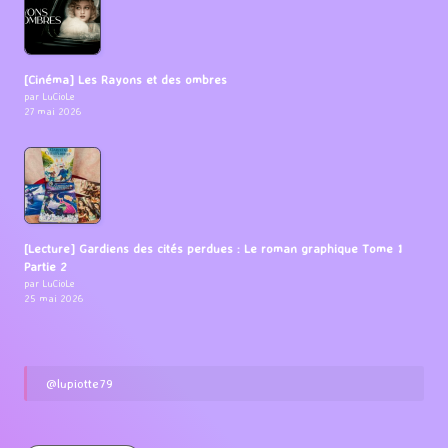
[Cinéma] Les Rayons et des ombres
par LuCioLe
27 mai 2026
[Lecture] Gardiens des cités perdues : Le roman graphique Tome 1
Partie 2
par LuCioLe
25 mai 2026
@lupiotte79