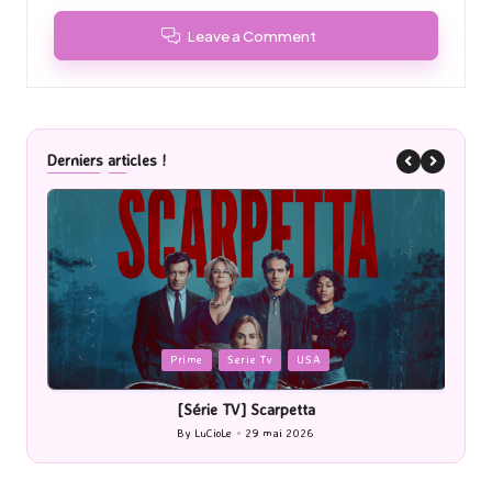
Leave a Comment
Derniers articles !
Posted
P
Prime
Serie Tv
USA
in
i
[Série TV] Scarpetta
By
LuCioLe
29 mai 2026
Posted
by