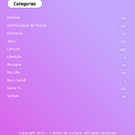
Categories
Cinéma
749
Communiqué de Presse
190
Concours
12
Jeux
279
Lecture
895
Lifestyle
4
Musique
91
My Life
110
Non classé
1
Serie Tv
335
Sorties
38
Copyright 2026 — L'Antre de LuCioLe. All rights reserved.