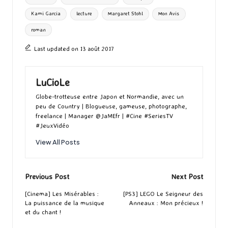
o
o
r
g
Kami Garcia
lecture
Margaret Stohl
Mon Avis
k
n
er
roman
Last updated on 13 août 2017
LuCioLe
Globe-trotteuse entre Japon et Normandie, avec un
peu de Country | Blogueuse, gameuse, photographe,
freelance | Manager @JaMEfr | #Cine #SeriesTV
#JeuxVidéo
View All Posts
Post
Previous Post
Next Post
navigation
[Cinema] Les Misérables :
[PS3] LEGO Le Seigneur des
La puissance de la musique
Anneaux : Mon précieux !
et du chant !