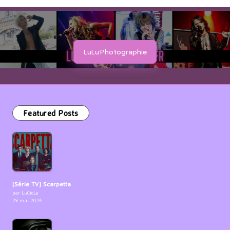
LuLu Photographie
Featured Posts
[Série TV] Scarpetta
par LuCioLe
29 mai 2026