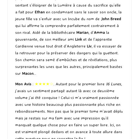
sentant s’éloigner de la Lumière à cause du sacrifice qu’elle
a fait pour
Ethan
en condamnant sans le savoir son oncle, la
jeune fille va s’enfuir avec un Incube du nom de
John Breed
qui lui affirme la comprendre parfaitement contrairement à
son rival. Aidé de la bibliothécaire
Marian
, d’
Amma
la
gouvernante, de son meilleur ami
Link
et de l’apprentie
Gardienne venue tout droit d’Angleterre
Liv
, il va essayer de
la retrouver pour la préserver des dangers qui la guettent.
Son chemin sera semé d’embûches et de révélations, plus
surprenantes les unes que les autres, principalement basées
sur
Macon
…
Mon Avis
:
★★★★☆
. Autant pour le premier livre
16 Lunes
,
j’avais un sentiment partagé autant là avec ce deuxième
volume j’ai été conquise ! Celui-ci m’a vraiment passionnée
avec une histoire beaucoup plus passionnante plus riche en
rebondissements. Non pas que le premier tome m’avait déplu
mais je restais sur ma faim avec une impression qu’il
manquait quelque chose pour en faire un super livre. Ici, on
est vraiment plongé dedans et on avance à toute allure dans
cette aventure pour en connaitre la fin !