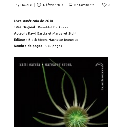
By
LuCioLe
11 février 2013
No Comments
0
Posted
by
Livre Américain
de 2010
Titre Original
: Beautiful Darkness
Auteur
: Kami Garcia et Margaret Stohl
Editeur
: Black Moon, Hachette jeunesse
Nombre de pages
: 576 pages