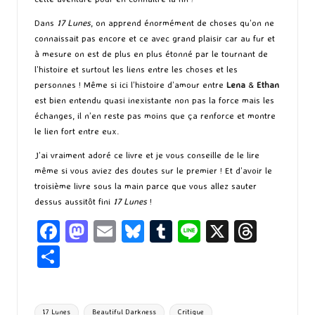
Dans
17 Lunes
, on apprend énormément de choses qu’on ne
connaissait pas encore et ce avec grand plaisir car au fur et
à mesure on est de plus en plus étonné par le tournant de
l’histoire et surtout les liens entre les choses et les
personnes ! Même si ici l’histoire d’amour entre
Lena
&
Ethan
est bien entendu quasi inexistante non pas la force mais les
échanges, il n’en reste pas moins que ça renforce et montre
le lien fort entre eux.
J’ai vraiment adoré ce livre et je vous conseille de le lire
même si vous aviez des doutes sur le premier ! Et d’avoir le
troisième livre sous la main parce que vous allez sauter
dessus aussitôt fini
17 Lunes
!
Fa
M
E
Bl
T
Li
X
T
ce
as
m
u
u
n
hr
P
b
to
ai
es
m
e
ea
ar
o
d
l
ky
bl
ds
ta
Tags:
17 Lunes
Beautiful Darkness
Critique