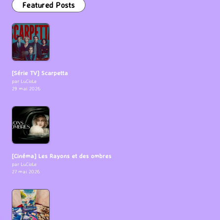
Featured Posts
[Série TV] Scarpetta
par LuCioLe
29 mai 2026
[Cinéma] Les Rayons et des ombres
par LuCioLe
27 mai 2026