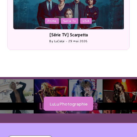
Posted
P
Prime
Serie Tv
USA
in
i
[Série TV] Scarpetta
By
LuCioLe
29 mai 2026
Posted
by
LuLu Photographie