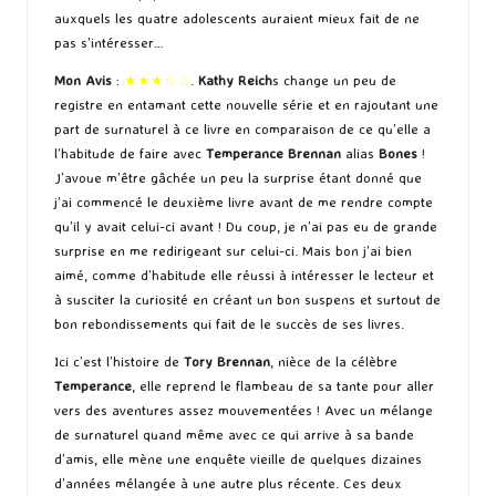
auxquels les quatre adolescents auraient mieux fait de ne
pas s’intéresser…
Mon Avis
:
★★★☆☆
.
Kathy Reich
s change un peu de
registre en entamant cette nouvelle série et en rajoutant une
part de surnaturel à ce livre en comparaison de ce qu’elle a
l’habitude de faire avec
Temperance Brennan
alias
Bones
!
J’avoue m’être gâchée un peu la surprise étant donné que
j’ai commencé le deuxième livre avant de me rendre compte
qu’il y avait celui-ci avant ! Du coup, je n’ai pas eu de grande
surprise en me redirigeant sur celui-ci. Mais bon j’ai bien
aimé, comme d’habitude elle réussi à intéresser le lecteur et
à susciter la curiosité en créant un bon suspens et surtout de
bon rebondissements qui fait de le succès de ses livres.
Ici c’est l’histoire de
Tory Brennan
, nièce de la célèbre
Temperance
, elle reprend le flambeau de sa tante pour aller
vers des aventures assez mouvementées ! Avec un mélange
de surnaturel quand même avec ce qui arrive à sa bande
d’amis, elle mène une enquête vieille de quelques dizaines
d’années mélangée à une autre plus récente. Ces deux