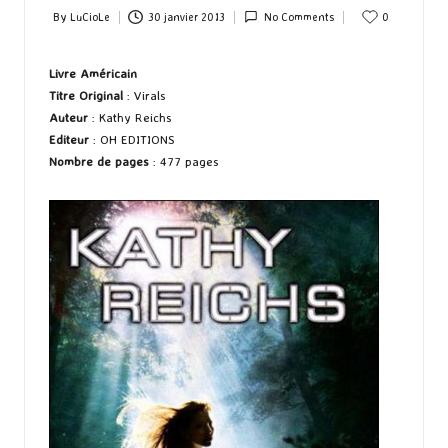
By
LuCioLe
30 janvier 2013
No Comments
0
Posted
by
Livre Américain
Titre Original
: Virals
Auteur
: Kathy Reichs
Editeur
: OH EDITIONS
Nombre de pages
: 477 pages