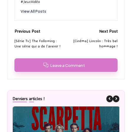
#JeuxVidéo
View All Posts
Post
Previous Post
Next Post
navigation
[Série Tv] The Following :
[Cinéma] Lincoln : Très bel
Une série qui a de l’avenir !
hommage !
Leave a Comment
Derniers articles !