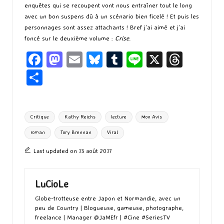
enquêtes qui se recoupent vont nous entraîner tout le long
avec un bon suspens dû à un scénario bien ficelé ! Et puis les
personnages sont assez attachants ! Bref j’ai aimé et j’ai
foncé sur le deuxième volume :
Crise
.
Fa
M
E
Bl
T
Li
X
T
ce
as
m
u
u
n
hr
P
b
to
ai
es
m
e
ea
ar
o
d
l
ky
bl
ds
ta
Tags:
Critique
Kathy Reichs
lecture
Mon Avis
o
o
r
g
roman
Tory Brennan
Viral
k
n
er
Last updated on 13 août 2017
LuCioLe
Globe-trotteuse entre Japon et Normandie, avec un
peu de Country | Blogueuse, gameuse, photographe,
freelance | Manager @JaMEfr | #Cine #SeriesTV