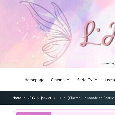
Homepage
Cinéma
Serie Tv
Lectu
Home
2013
janvier
24
[Cinema] Le Monde de Charlie 