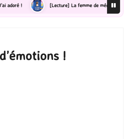
[Lecture] La femme de ménage : J’ai sauté le pas !
[P
d’émotions !