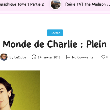
 2
[Série TV] The Madison : J’ai adoré !
Posted
Cinéma
in
 Monde de Charlie : Plein 
0
By
LuCioLe
24 janvier 2013
No Comments
Posted
by