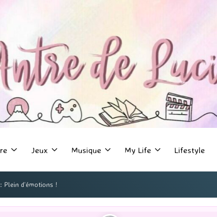
re
Jeux
Musique
My Life
Lifestyle
: Plein d’émotions !