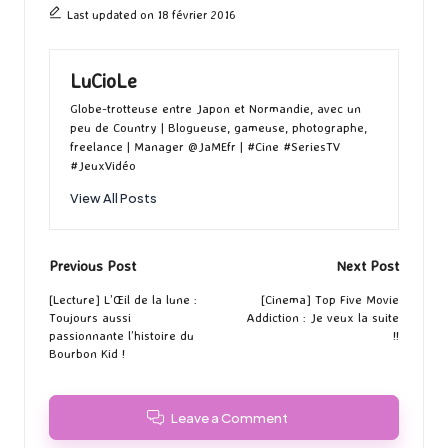
Last updated on 18 février 2016
LuCioLe
Globe-trotteuse entre Japon et Normandie, avec un
peu de Country | Blogueuse, gameuse, photographe,
freelance | Manager @JaMEfr | #Cine #SeriesTV
#JeuxVidéo
View All Posts
Post
Previous Post
Next Post
navigation
[Lecture] L’Œil de la lune :
[Cinema] Top Five Movie
Toujours aussi
Addiction : Je veux la suite
passionnante l’histoire du
!!
Bourbon Kid !
Leave a Comment