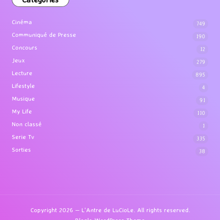
Cinéma
749
Communiqué de Presse
190
Concours
12
Jeux
279
Lecture
895
Lifestyle
4
Musique
91
My Life
110
Non classé
1
Serie Tv
335
Sorties
38
Copyright 2026 — L'Antre de LuCioLe. All rights reserved.