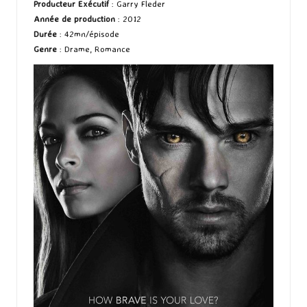
Producteur Exécutif
: Garry Fleder
Année de production
: 2012
Durée
: 42mn/épisode
Genre
: Drame, Romance