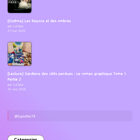
[Cinéma] Les Rayons et des ombres
par LuCioLe
27 mai 2026
[Lecture] Gardiens des cités perdues : Le roman graphique Tome 1
Partie 2
par LuCioLe
25 mai 2026
@lupiotte79
Categories