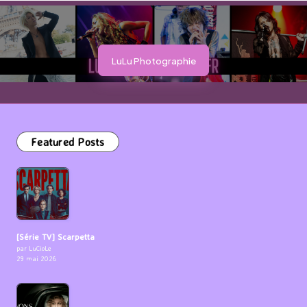
LuLu Photographie
Featured Posts
[Série TV] Scarpetta
par LuCioLe
29 mai 2026