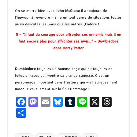
On se marre bien avec
John McClane
il a toujours de
l’humour à revendre même en tout genre de situations toutes
aussi délicates les unes que les autres. J’adore !
5 – “Il faut du courage pour affronter ses ennemis mais il en
faut encore plus pour affronter ses amis…” – Dumbledore
dans Harry Potter
Dumbledore
toujours un homme sage qui dit toujours de
telles phrases qui montre sa grande sagesse. C’est un
personnage important dans l’histoire qui malheureusement
manque cruellement sur la fin ! Dommage !
Fa
M
E
Bl
T
Li
X
T
ce
as
m
u
u
n
hr
P
b
to
ai
es
m
e
ea
ar
o
d
l
ky
bl
ds
ta
Tags:
Cinéma
Die Hard
Dumbledore
Films