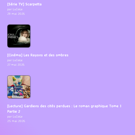
[Série TV] Scarpetta
par LuCioLe
29 mai 2026
[Cinéma] Les Rayons et des ombres
par LuCioLe
27 mai 2026
[Lecture] Gardiens des cités perdues : Le roman graphique Tome 1
Partie 2
par LuCioLe
25 mai 2026