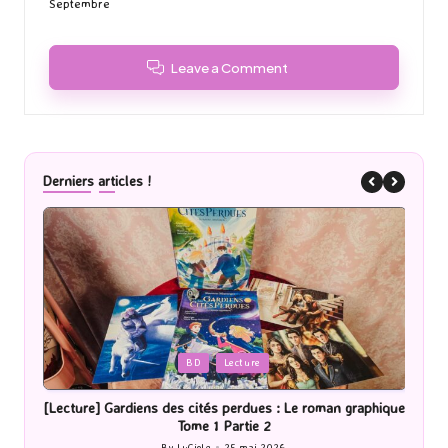
Septembre
Leave a Comment
Derniers articles !
Posted
P
BD
Lecture
in
i
[Lecture] Gardiens des cités perdues : Le roman graphique
Tome 1 Partie 2
By
LuCioLe
25 mai 2026