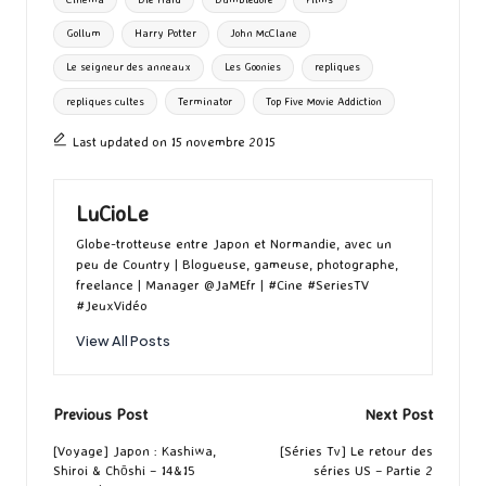
o
o
r
g
Gollum
Harry Potter
John McClane
k
n
er
Le seigneur des anneaux
Les Goonies
repliques
repliques cultes
Terminator
Top Five Movie Addiction
Last updated on 15 novembre 2015
LuCioLe
Globe-trotteuse entre Japon et Normandie, avec un
peu de Country | Blogueuse, gameuse, photographe,
freelance | Manager @JaMEfr | #Cine #SeriesTV
#JeuxVidéo
View All Posts
Post
Previous Post
Next Post
navigation
[Voyage] Japon : Kashiwa,
[Séries Tv] Le retour des
Shiroi & Chōshi – 14&15
séries US – Partie 2