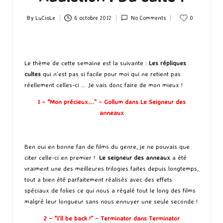
By
LuCioLe
6 octobre 2012
No Comments
0
Posted
by
Le thème de cette semaine est la suivante :
Les répliques
cultes
qui n’est pas si facile pour moi qui ne retient pas
réellement celles-ci … Je vais donc faire de mon mieux !
1 – “Mon précieux….” – Gollum dans Le Seigneur des
anneaux
Ben oui en bonne fan de films du genre, je ne pouvais que
citer celle-ci en premier !
Le seigneur des anneaux
a été
vraiment une des meilleures trilogies faites depuis longtemps,
tout a bien été parfaitement réalisés avec des effets
spéciaux de folies ce qui nous a régalé tout le long des films
malgré leur longueur sans nous ennuyer une seule seconde !
2 – “I’ll be back !” – Terminator dans Terminator