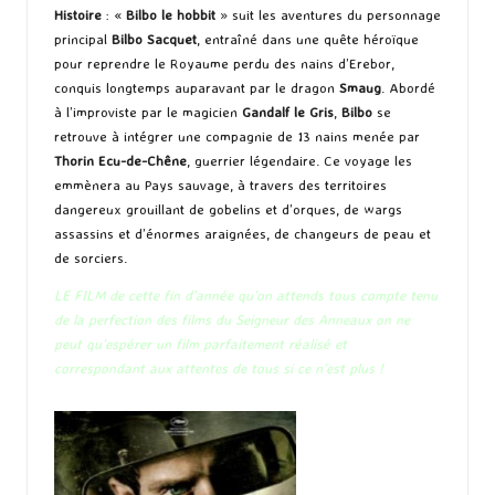
Histoire
: «
Bilbo le hobbit
» suit les aventures du personnage
principal
Bilbo
Sacquet
, entraîné dans une quête héroïque
pour reprendre le Royaume perdu des nains d’Erebor,
conquis longtemps auparavant par le dragon
Smaug
. Abordé
à l’improviste par le magicien
Gandalf le Gris
,
Bilbo
se
retrouve à intégrer une compagnie de 13 nains menée par
Thorin Ecu-de-Chêne
, guerrier légendaire. Ce voyage les
emmènera au Pays sauvage, à travers des territoires
dangereux grouillant de gobelins et d’orques, de wargs
assassins et d’énormes araignées, de changeurs de peau et
de sorciers.
LE FILM de cette fin d’année qu’on attends tous compte tenu
de la perfection des films du Seigneur des Anneaux on ne
peut qu’espérer un film parfaitement réalisé et
correspondant aux attentes de tous si ce n’est plus !