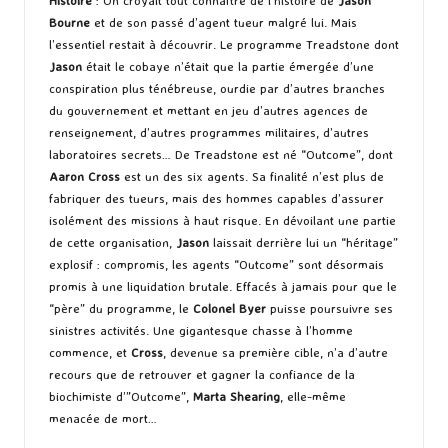
Histoire
: On croyait tout connaître de l’histoire de
Jason
Bourne
et de son passé d’agent tueur malgré lui. Mais
l’essentiel restait à découvrir. Le programme Treadstone dont
Jason
était le cobaye n’était que la partie émergée d’une
conspiration plus ténébreuse, ourdie par d’autres branches
du gouvernement et mettant en jeu d’autres agences de
renseignement, d’autres programmes militaires, d’autres
laboratoires secrets… De Treadstone est né “Outcome”, dont
Aaron Cross
est un des six agents. Sa finalité n’est plus de
fabriquer des tueurs, mais des hommes capables d’assurer
isolément des missions à haut risque. En dévoilant une partie
de cette organisation,
Jason
laissait derrière lui un “héritage”
explosif : compromis, les agents “Outcome” sont désormais
promis à une liquidation brutale. Effacés à jamais pour que le
“père” du programme, le
Colonel Byer
puisse poursuivre ses
sinistres activités. Une gigantesque chasse à l’homme
commence, et
Cross
, devenue sa première cible, n’a d’autre
recours que de retrouver et gagner la confiance de la
biochimiste d’”Outcome”,
Marta Shearing
, elle-même
menacée de mort…