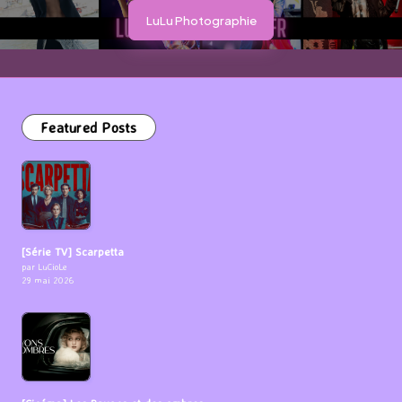
LuLu Photographie
Featured Posts
[Série TV] Scarpetta
par LuCioLe
29 mai 2026