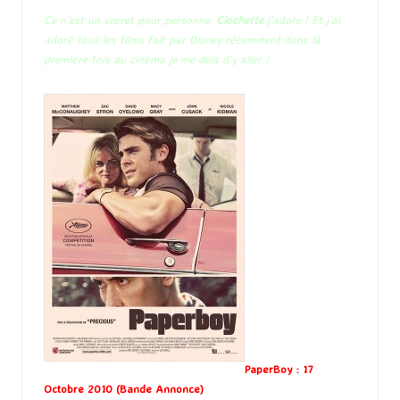
Ce n’est un secret pour personne,
Clochette
j’adore ! Et j’ai
adoré tous les films fait par Disney récemment donc là
première fois au cinéma je me dois d’y aller !
PaperBoy : 17
Octobre 2010 (
Bande Annonce
)