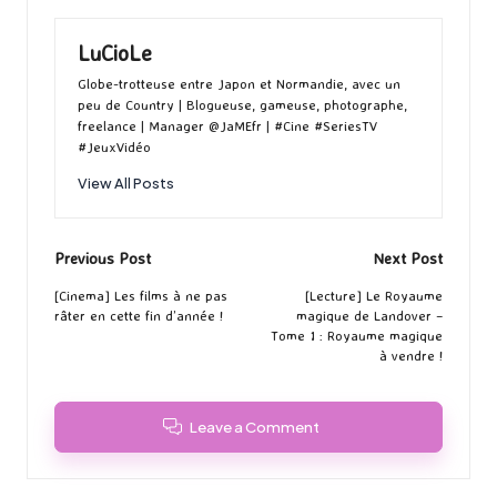
LuCioLe
Globe-trotteuse entre Japon et Normandie, avec un
peu de Country | Blogueuse, gameuse, photographe,
freelance | Manager @JaMEfr | #Cine #SeriesTV
#JeuxVidéo
View All Posts
Post
Previous Post
Next Post
navigation
[Cinema] Les films à ne pas
[Lecture] Le Royaume
râter en cette fin d’année !
magique de Landover –
Tome 1 : Royaume magique
à vendre !
Leave a Comment