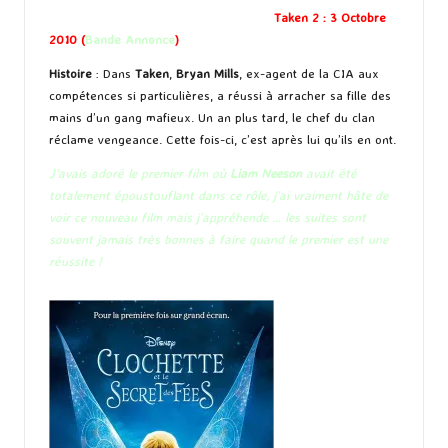
Taken 2 : 3 Octobre
2010 (
Bande Annonce
)
Histoire
: Dans
Taken
,
Bryan Mills
, ex-agent de la CIA aux
compétences si particulières, a réussi à arracher sa fille des
mains d’un gang mafieux. Un an plus tard, le chef du clan
réclame vengeance. Cette fois-ci, c’est après lui qu’ils en ont.
J’avais adoré le premier film où
Liam Neeson
avait été
totalement époustouflant dans ce rôle, j’ai vraiment hâte de
voir ce nouveau film mais j’appréhende … les suites sont
souvent jamais très bonnes à faire quand le premier est une
réussite !