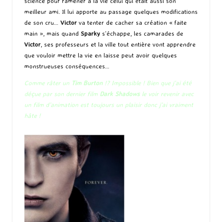
science pour ramener à la vie celui qui était aussi son
meilleur ami. Il lui apporte au passage quelques modifications
de son cru…
Victor
va tenter de cacher sa création « faite
main », mais quand
Sparky
s’échappe, les camarades de
Victor
, ses professeurs et la ville tout entière vont apprendre
que vouloir mettre la vie en laisse peut avoir quelques
monstrueuses conséquences…
Comme râter un
Tim Burton
!? Impossible ! Bien que j’ai été
déçue par son dernier film
Dark Shadows
le voir revenir avec
un film d’animation est toujours un plaisir donc j’ai vraiment
hâte !