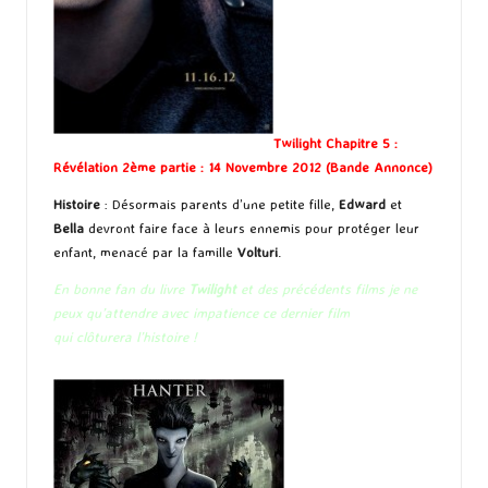
Twilight Chapitre 5 :
Révélation 2ème partie : 14 Novembre 2012 (
Bande Annonce
)
Histoire
: Désormais parents d’une petite fille,
Edward
et
Bella
devront faire face à leurs ennemis pour protéger leur
enfant, menacé par la famille
Volturi
.
En bonne fan du livre
Twilight
et des précédents films je ne
peux qu’attendre avec impatience ce dernier film
qui clôturera l’histoire !