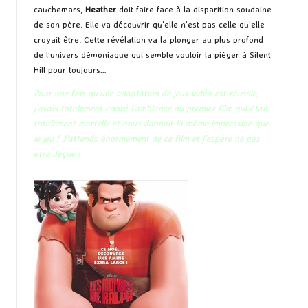
cauchemars,
Heather
doit faire face à la disparition soudaine
de son père. Elle va découvrir qu’elle n’est pas celle qu’elle
croyait être. Cette révélation va la plonger au plus profond
de l’univers démoniaque qui semble vouloir la piéger à Silent
Hill pour toujours…
Pour une fois qu’une adaptation de jeux vidéo est réussie,
j’avais totalement adoré l’ambiance du premier film qui était
totalement mortelle et nous donnait la même impression que
le jeu ! J’attends énormément de ce film et j’espère ne pas
être déçue !