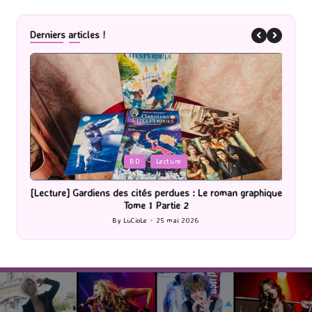
Derniers articles !
Posted
P
BD
Lecture
in
i
[Lecture] Gardiens des cités perdues : Le roman graphique
Tome 1 Partie 2
By
LuCioLe
25 mai 2026
Posted
by