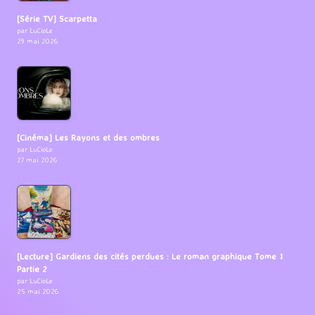
[Série TV] Scarpetta
par LuCioLe
29 mai 2026
[Cinéma] Les Rayons et des ombres
par LuCioLe
27 mai 2026
[Lecture] Gardiens des cités perdues : Le roman graphique Tome 1
Partie 2
par LuCioLe
25 mai 2026