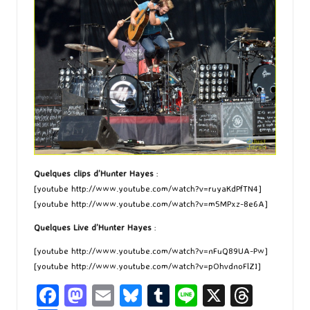
Quelques clips d’Hunter Hayes
:
[youtube http://www.youtube.com/watch?v=ruyaKdPfTN4]
[youtube http://www.youtube.com/watch?v=m5MPxz-8e6A]
Quelques Live d’Hunter Hayes
:
[youtube http://www.youtube.com/watch?v=nFuQ89UA-Pw]
[youtube http://www.youtube.com/watch?v=pOhvdnoFlZI]
Fa
M
E
Bl
T
Li
X
T