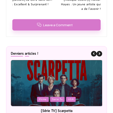
navigation
: Excellent & Surprenant !
Hayes : Un jeune artiste qui
a de l'avenir !
Leave a Comment
Derniers articles !
Posted
P
Cinéma
in
i
[Cinéma] Les Rayons et des ombres
[Le