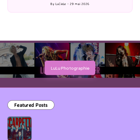
By
LuCioLe
27 mai 2026
Posted
by
LuLu Photographie
Featured Posts