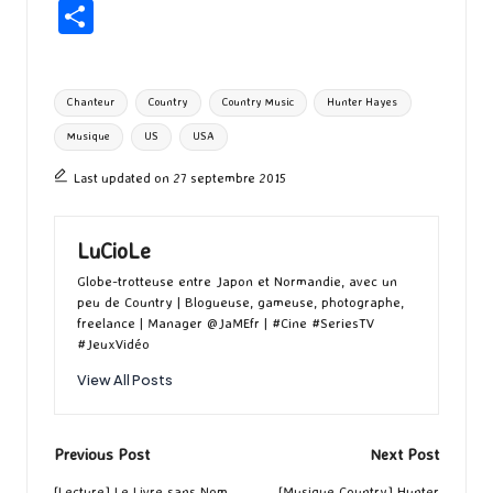
ce
as
m
u
u
n
hr
P
b
to
ai
es
m
e
ea
ar
o
d
l
ky
bl
ds
ta
Tags:
Chanteur
Country
Country Music
Hunter Hayes
o
o
r
g
Musique
US
USA
k
n
er
Last updated on 27 septembre 2015
LuCioLe
Globe-trotteuse entre Japon et Normandie, avec un
peu de Country | Blogueuse, gameuse, photographe,
freelance | Manager @JaMEfr | #Cine #SeriesTV
#JeuxVidéo
View All Posts
Post
Previous Post
Next Post
[Lecture] Le Livre sans Nom
[Musique Country] Hunter