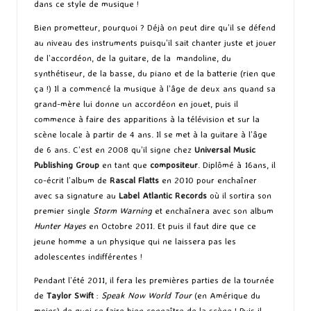
dans ce style de musique !
Bien prometteur, pourquoi ? Déjà on peut dire qu’il se défend
au niveau des instruments puisqu’il sait chanter juste et jouer
de l’accordéon, de la guitare, de la mandoline, du
synthétiseur, de la basse, du piano et de la batterie (rien que
ça !) Il a commencé la musique à l’âge de deux ans quand sa
grand-mère lui donne un accordéon en jouet, puis il
commence à faire des apparitions à la télévision et sur la
scène locale à partir de 4 ans. Il se met à la guitare à l’âge
de 6 ans. C’est en 2008 qu’il signe chez
Universal Music
Publishing Group
en tant que
compositeur
. Diplômé à 16ans, il
co-écrit l’album de
Rascal Flatts
en 2010 pour enchaîner
avec sa signature au
Label Atlantic Records
où il sortira son
premier single
Storm Warning
et enchaînera avec son album
Hunter Hayes
en Octobre 2011. Et puis il faut dire que ce
jeune homme a un physique qui ne laissera pas les
adolescentes indifférentes !
Pendant l’été 2011, il fera les premières parties de la tournée
de
Taylor Swift
:
Speak Now World Tour
(en Amérique du
moins) de quoi se faire bien connaître de la scène ! Puis il