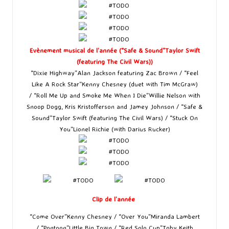
Evènement musical de l’année (“Safe & Sound”Taylor Swift
(featuring The Civil Wars))
“Dixie Highway”Alan Jackson featuring Zac Brown / “Feel
Like A Rock Star”Kenny Chesney (duet with Tim McGraw)
/ “Roll Me Up and Smoke Me When I Die”Willie Nelson with
Snoop Dogg, Kris Kristofferson and Jamey Johnson / “Safe &
Sound”Taylor Swift (featuring The Civil Wars) / “Stuck On
You”Lionel Richie (with Darius Rucker)
Clip de l’année
“Come Over”Kenny Chesney / “Over You”Miranda Lambert
/ “Pontoon”Little Big Town / “Red Solo Cup”Toby Keith