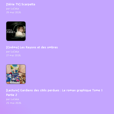
[Série TV] Scarpetta
par LuCioLe
29 mai 2026
[Cinéma] Les Rayons et des ombres
par LuCioLe
27 mai 2026
[Lecture] Gardiens des cités perdues : Le roman graphique Tome 1
Partie 2
par LuCioLe
25 mai 2026