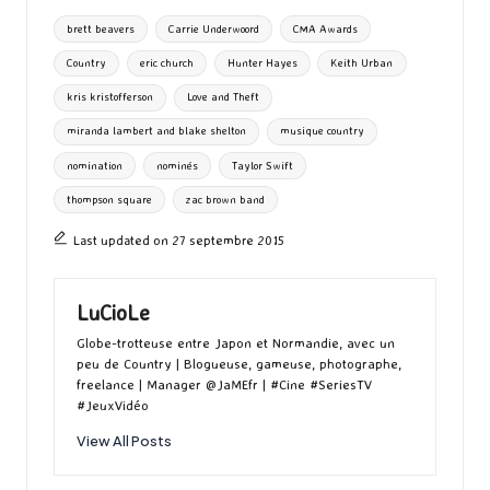
o
d
l
ky
bl
ds
ta
Tags:
brett beavers
Carrie Underwoord
CMA Awards
o
o
r
g
Country
eric church
Hunter Hayes
Keith Urban
k
n
er
kris kristofferson
Love and Theft
miranda lambert and blake shelton
musique country
nomination
nominés
Taylor Swift
thompson square
zac brown band
Last updated on 27 septembre 2015
LuCioLe
Globe-trotteuse entre Japon et Normandie, avec un
peu de Country | Blogueuse, gameuse, photographe,
freelance | Manager @JaMEfr | #Cine #SeriesTV
#JeuxVidéo
View All Posts