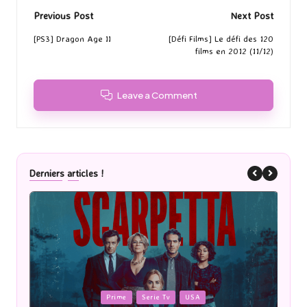
Post
Previous Post
Next Post
navigation
[PS3] Dragon Age II
[Défi Films] Le défi des 120
films en 2012 (11/12)
Leave a Comment
Derniers articles !
Posted
P
Cinéma