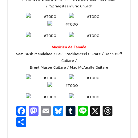
/ “Springsteen”Eric Church
Musicien de l’année
Sam Bush Mandoline / Paul FranklinSteel Guitare / Dann Huff
Guitare /
Brent Mason Guitare / Mac McAnally Guitare
Fa
M
E
Bl
T
Li
X
T
ce
as
m
u
u
n
hr
P
b
to
ai
es
m
e
ea
ar