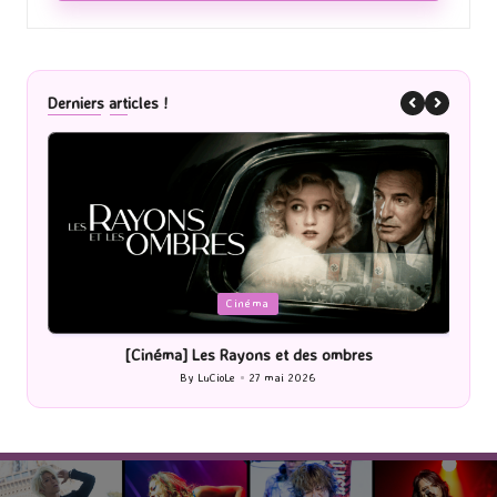
Derniers articles !
Posted
P
Cinéma
in
i
[Cinéma] Les Rayons et des ombres
[Le
By
LuCioLe
27 mai 2026
Posted
by