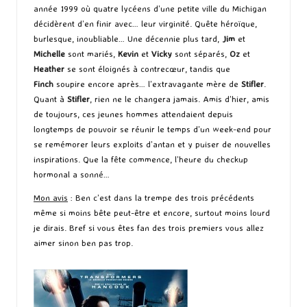
année 1999 où quatre lycéens d’une petite ville du Michigan
décidèrent d’en finir avec… leur virginité. Quête héroïque,
burlesque, inoubliable… Une décennie plus tard,
Jim
et
Michelle
sont mariés,
Kevin
et
Vicky
sont séparés,
Oz
et
Heather
se sont éloignés à contrecœur, tandis que
Finch
soupire encore après… l’extravagante mère de
Stifler
.
Quant à
Stifler
, rien ne le changera jamais. Amis d’hier, amis
de toujours, ces jeunes hommes attendaient depuis
longtemps de pouvoir se réunir le temps d’un week-end pour
se remémorer leurs exploits d’antan et y puiser de nouvelles
inspirations. Que la fête commence, l’heure du checkup
hormonal a sonné…
Mon avis
: Ben c’est dans la trempe des trois précédents
même si moins bête peut-être et encore, surtout moins lourd
je dirais. Bref si vous êtes fan des trois premiers vous allez
aimer sinon ben pas trop.