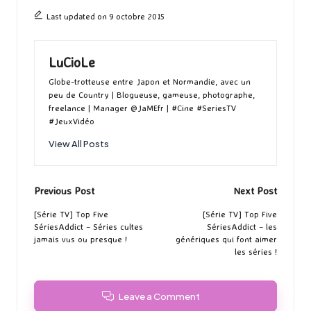
Last updated on 9 octobre 2015
LuCioLe
Globe-trotteuse entre Japon et Normandie, avec un
peu de Country | Blogueuse, gameuse, photographe,
freelance | Manager @JaMEfr | #Cine #SeriesTV
#JeuxVidéo
View All Posts
Post
Previous Post
Next Post
navigation
[Série TV] Top Five
[Série TV] Top Five
SériesAddict – Séries cultes
SériesAddict – les
jamais vus ou presque !
génériques qui font aimer
les séries !
Leave a Comment