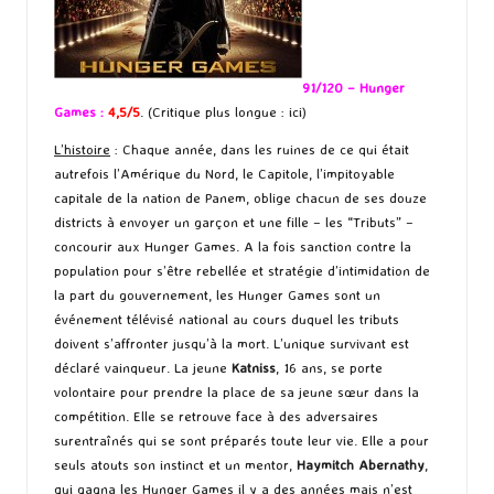
91/120 – Hunger
Games :
4,5/5
. (Critique plus longue :
ici
)
L’histoire
: Chaque année, dans les ruines de ce qui était
autrefois l’Amérique du Nord, le Capitole, l’impitoyable
capitale de la nation de Panem, oblige chacun de ses douze
districts à envoyer un garçon et une fille – les “Tributs” –
concourir aux Hunger Games. A la fois sanction contre la
population pour s’être rebellée et stratégie d’intimidation de
la part du gouvernement, les Hunger Games sont un
événement télévisé national au cours duquel les tributs
doivent s’affronter jusqu’à la mort. L’unique survivant est
déclaré vainqueur. La jeune
Katniss
, 16 ans, se porte
volontaire pour prendre la place de sa jeune sœur dans la
compétition. Elle se retrouve face à des adversaires
surentraînés qui se sont préparés toute leur vie. Elle a pour
seuls atouts son instinct et un mentor,
Haymitch Abernathy
,
qui gagna les Hunger Games il y a des années mais n’est