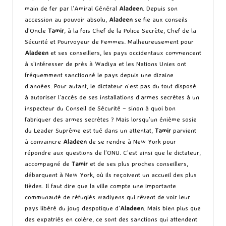
main de fer par l’Amiral Général
Aladeen
. Depuis son
accession au pouvoir absolu,
Aladeen
se fie aux conseils
d’Oncle
Tamir
, à la fois Chef de la Police Secrète, Chef de la
Sécurité et Pourvoyeur de Femmes. Malheureusement pour
Aladeen
et ses conseillers, les pays occidentaux commencent
à s’intéresser de près à Wadiya et les Nations Unies ont
fréquemment sanctionné le pays depuis une dizaine
d’années. Pour autant, le dictateur n’est pas du tout disposé
à autoriser l’accès de ses installations d’armes secrètes à un
inspecteur du Conseil de Sécurité – sinon à quoi bon
fabriquer des armes secrètes ? Mais lorsqu’un énième sosie
du Leader Suprême est tué dans un attentat,
Tamir
parvient
à convaincre
Aladeen
de se rendre à New York pour
répondre aux questions de l’ONU. C’est ainsi que le dictateur,
accompagné de
Tamir
et de ses plus proches conseillers,
débarquent à New York, où ils reçoivent un accueil des plus
tièdes. Il faut dire que la ville compte une importante
communauté de réfugiés wadiyens qui rêvent de voir leur
pays libéré du joug despotique d’
Aladeen
. Mais bien plus que
des expatriés en colère, ce sont des sanctions qui attendent