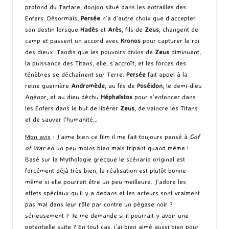
profond du Tartare, donjon situé dans les entrailles des
Enfers. Désormais,
Persée
n’a d’autre choix que d’accepter
son destin lorsque
Hadès
et
Arès
, fils de
Zeus
, changent de
camp et passent un accord avec
Kronos
pour capturer le roi
des dieux. Tandis que les pouvoirs divins de
Zeus
diminuent,
la puissance des Titans, elle, s’accroît, et les forces des
ténèbres se déchaînent sur Terre.
Persée
fait appel à la
reine guerrière
Andromède
, au fils de
Poséidon
, le demi-dieu
Agénor, et au dieu déchu
Héphaïstos
pour s’enfoncer dans
les Enfers dans le but de libérer
Zeus
, de vaincre les Titans
et de sauver l’humanité…
Mon avis
: J’aime bien ce film il me fait toujours pensé à
Gof
of War
en un peu moins bien mais tripant quand même !
Basé sur la Mythologie grecque le scénario original est
forcément déjà très bien, la réalisation est plutôt bonne
même si elle pourrait être un peu meilleure. J’adore les
effets spéciaux qu’il y a dedans et les acteurs sont vraiment
pas mal dans leur rôle par contre un pégase noir ?
sérieusement ? Je me demande si il pourrait y avoir une
potentielle suite ? En tout cas, j’ai bien aimé aussi bien pour