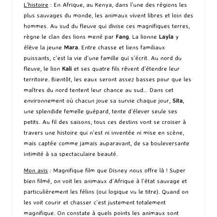
L’histoire
: En Afrique, au Kenya, dans l’une des régions les
plus sauvages du monde, les animaux vivent libres et loin des
hommes. Au sud du fleuve qui divise ces magnifiques terres,
règne le clan des lions mené par
Fang
. La lionne
Layla
y
élève la jeune
Mara
. Entre chasse et liens familiaux
puissants, c’est la vie d’une famille qui s’écrit. Au nord du
fleuve, le lion
Kali
et ses quatre fils rêvent d’étendre leur
territoire. Bientôt, les eaux seront assez basses pour que les
maîtres du nord tentent leur chance au sud… Dans cet
environnement où chacun joue sa survie chaque jour,
Sita
,
une splendide femelle guépard, tente d’élever seule ses
petits. Au fil des saisons, tous ces destins vont se croiser à
travers une histoire qui n’est ni inventée ni mise en scène,
mais captée comme jamais auparavant, de sa bouleversante
intimité à sa spectaculaire beauté.
Mon avis
: Magnifique film que Disney nous offre là ! Super
bien filmé, on voit les animaux d’Afrique à l’état sauvage et
particulièrement les félins (oui logique vu le titre). Quand on
les voit courir et chasser c’est justement totalement
magnifique. On constate à quels points les animaux sont