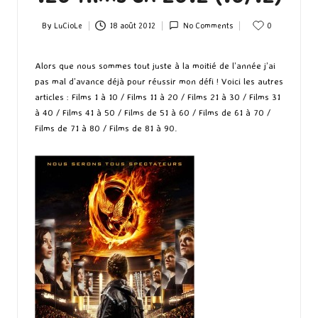
By
LuCioLe
18 août 2012
No Comments
0
Posted
by
Alors que nous sommes tout juste à la moitié de l’année j’ai
pas mal d’avance déjà pour réussir mon défi ! Voici les autres
articles :
Films 1 à 10
/
Films 11 à 20
/
Films 21 à 30
/
Films 31
à 40
/
Films 41 à 50
/
Films de 51 à 60
/
Films de 61 à 70
/
Films de 71 à 80
/
Films de 81 à 90
.