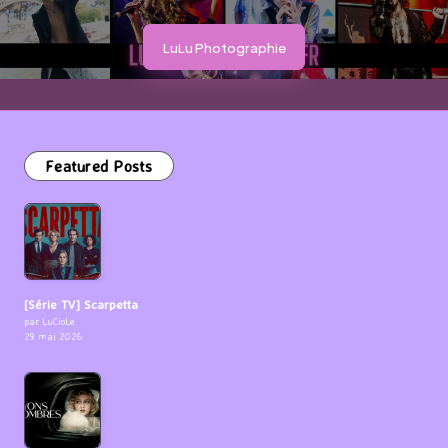
LuLu Photographie
Featured Posts
[Série TV] Scarpetta
par LuCioLe
29 mai 2026