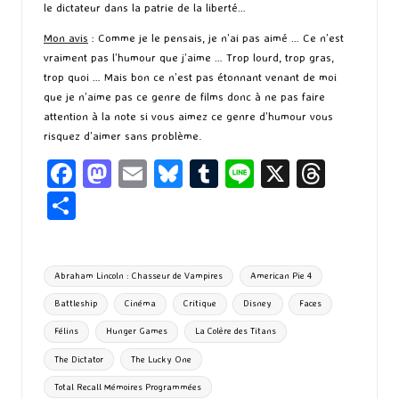
le dictateur dans la patrie de la liberté…
Mon avis
: Comme je le pensais, je n’ai pas aimé … Ce n’est
vraiment pas l’humour que j’aime … Trop lourd, trop gras,
trop quoi … Mais bon ce n’est pas étonnant venant de moi
que je n’aime pas ce genre de films donc à ne pas faire
attention à la note si vous aimez ce genre d’humour vous
risquez d’aimer sans problème.
Fa
M
E
Bl
T
Li
X
T
ce
as
m
u
u
n
hr
P
b
to
ai
es
m
e
ea
ar
o
d
l
ky
bl
ds
ta
Tags:
Abraham Lincoln : Chasseur de Vampires
American Pie 4
o
o
r
g
Battleship
Cinéma
Critique
Disney
Faces
k
n
er
Félins
Hunger Games
La Colère des Titans
The Dictator
The Lucky One
Total Recall Mémoires Programmées