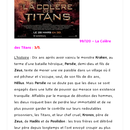
99/120 – La Colère
des Titans :
3/5
.
L’histoire
: Dix ans après avoir vaincu le monstre
Kraken
, au
terme d’une bataille héroïque,
Persée
, demi-dieu et fils de
Zeus
, tente de mener une vie paisible dans un village où il
est pêcheur et s’occupe, seul, de son fils de dix ans,
Hélius
. Mais
Persée
ne se doute pas que les dieux se sont
engagés dans une lutte de pouvoir qui menace son existence
tranquille. Affaiblis par le manque de dévotion des hommes,
les dieux risquent bien de perdre leur immortalité et de ne
plus pouvoir garder le contrôle sur leurs redoutables
prisonniers, les Titans, et leur chef cruel,
Kronos
, père de
Zeus
, de
Hadès
et de
Poséidon
: les trois frères ont détrôné
leur père depuis longtemps et l’ont envoyé croupir au plus