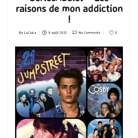
raisons de mon addiction
!
By
LuCioLe
9 août 2012
No Comments
0
Posted
by