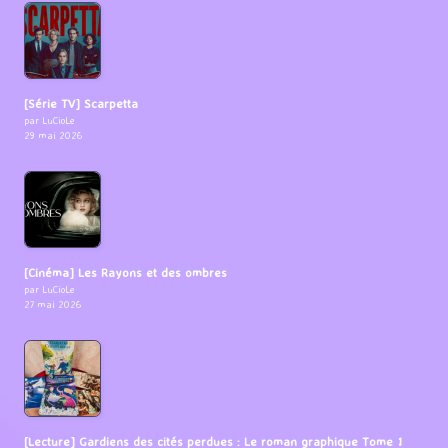
[Série TV] Scarpetta
par LuCioLe
29 mai 2026
[Cinéma] Les Rayons et des ombres
par LuCioLe
27 mai 2026
[Lecture] Gardiens des cités perdues : Le roman graphique Tome 1