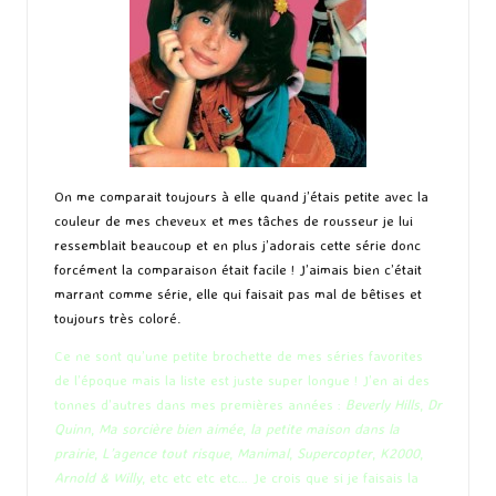
On me comparait toujours à elle quand j’étais petite avec la
couleur de mes cheveux et mes tâches de rousseur je lui
ressemblait beaucoup et en plus j’adorais cette série donc
forcément la comparaison était facile ! J’aimais bien c’était
marrant comme série, elle qui faisait pas mal de bêtises et
toujours très coloré.
Ce ne sont qu’une petite brochette de mes séries favorites
de l’époque mais la liste est juste super longue ! J’en ai des
tonnes d’autres dans mes premières années :
Beverly Hills
,
Dr
Quinn
,
Ma sorcière bien aimée
,
la petite maison dans la
prairie
,
L’agence tout risque
,
Manimal
,
Supercopter
,
K2000
,
Arnold & Willy
, etc etc etc etc… Je crois que si je faisais la