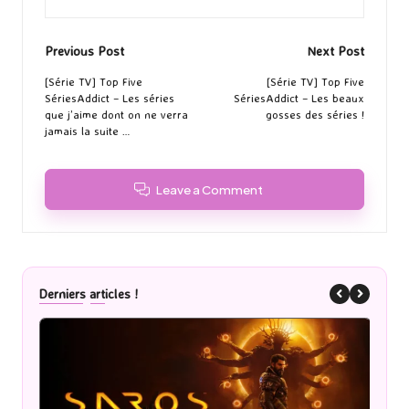
Post
Previous Post
Next Post
navigation
[Série TV] Top Five
[Série TV] Top Five
SériesAddict – Les séries
SériesAddict – Les beaux
que j’aime dont on ne verra
gosses des séries !
jamais la suite …
Leave a Comment
Derniers articles !