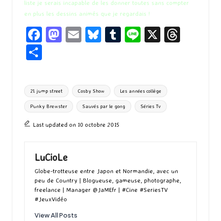
liste je serais incapable de les donner toutes sans compter
en plus les dessins animés que je regardais !
Fa
M
E
Bl
T
Li
X
T
ce
as
m
u
u
n
hr
P
b
to
ai
es
m
e
ea
ar
o
d
l
ky
bl
ds
ta
Tags:
21 jump street
Cosby Show
Les années collège
o
o
r
g
Punky Brewster
Sauvés par le gong
Séries Tv
k
n
er
Last updated on 10 octobre 2015
LuCioLe
Globe-trotteuse entre Japon et Normandie, avec un
peu de Country | Blogueuse, gameuse, photographe,
freelance | Manager @JaMEfr | #Cine #SeriesTV
#JeuxVidéo
View All Posts