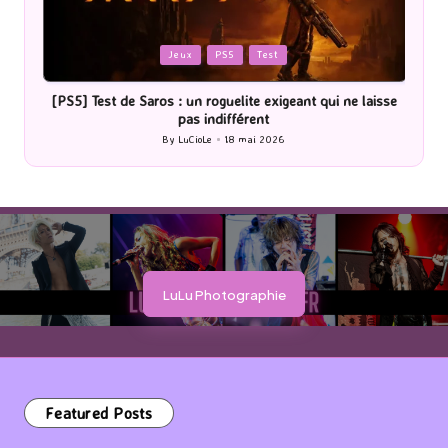
Posted
P
Jeux
PS5
Test
in
i
[PS5] Test de Saros : un roguelite exigeant qui ne laisse
pas indifférent
By
LuCioLe
18 mai 2026
Posted
by
LuLu Photographie
Featured Posts