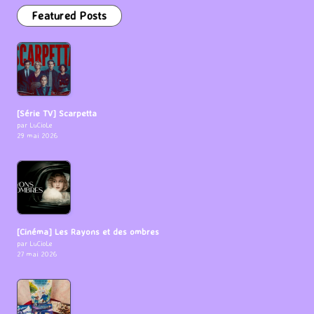
Featured Posts
[Série TV] Scarpetta
par LuCioLe
29 mai 2026
[Cinéma] Les Rayons et des ombres
par LuCioLe
27 mai 2026