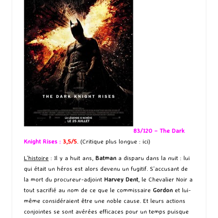
83/120 – The Dark
Knight Rises :
3,5/5
. (Critique plus longue :
ici
)
L’histoire
: Il y a huit ans,
Batman
a disparu dans la nuit : lui
qui était un héros est alors devenu un fugitif. S’accusant de
la mort du procureur-adjoint
Harvey Dent
, le Chevalier Noir a
tout sacrifié au nom de ce que le commissaire
Gordon
et lui-
même considéraient être une noble cause. Et leurs actions
conjointes se sont avérées efficaces pour un temps puisque