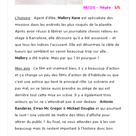
88/120 – Piégée :
3/5
.
L’histoire
: Agent d’élite,
Mallory
Kane
est spécialiste des
missions dans les endroits les plus risqués de la planète.
Après avoir réussi à libérer un journaliste chinois retenu en
otage à Barcelone, elle découvre qu’il a été assassiné – et
que tous les indices l’accusent. Elle est désormais la cible de
tueurs qui semblent en savoir beaucoup trop sur elle…
Mallory
a été trahie. Mais par qui ? Et pourquoi ?
Mon avis
: Ce film est vraiment bien, il y a beaucoup d’action
et ça change un peu des films d’action de d’habitude vu que
c’est une actrice qui tient le principal rôle. Le scénario est
pas mal, on se laisse aussi prendre au piège de qui est
derrière tout cette mise en scène. Il y a également trois
acteurs qu’on ne s’attendrait pas à voir dedans :
Antonio
Banderas
,
Ewan Mc Gregor
&
Mickael Douglas
et qui pourtant
le sont ! Une volonté de mettre des têtes d’affiche pour
attirer du public ? Au final, ne vous attendez pas à les voir
beaucoup mais ils restent important à l’histoire donc bon.