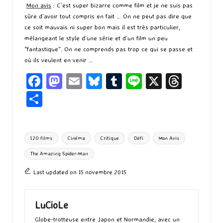
Mon avis
: C’est super bizarre comme film et je ne suis pas
sûre d’avoir tout compris en fait … On ne peut pas dire que
ce soit mauvais ni super bon mais il est très particulier,
mélangeant le style d’une série et d’un film un peu
“fantastique”. On ne comprends pas trop ce qui se passe et
où ils veulent en venir …
Fa
M
E
Bl
T
Li
X
T
ce
as
m
u
u
n
hr
P
b
to
ai
es
m
e
ea
ar
o
d
l
ky
bl
ds
ta
Tags:
120 films
Cinéma
Critique
Défi
Mon Avis
o
o
r
g
The Amazing Spider-Man
k
n
er
Last updated on 15 novembre 2015
LuCioLe
Globe-trotteuse entre Japon et Normandie, avec un