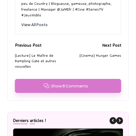
peu de Country | Blogueuse, gameuse, photographe,
freelance | Manager @JaMEfr | #Cine #SeriesTV
#JeuxVidéo
View All Posts
Post
Previous Post
Next Post
navigation
[Lecture] Le Maître de
[Cinema] Hunger Games
Rampling Gate et autres
nouvelles
Show 8 Comments
Derniers articles !