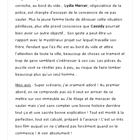
corniche, au bord du vide…
Lydia Mercer
, négociatrice de la
police, est chargée d’essayer de le convaincre de ne pas
sauter. Plus la jeune femme tente de dénouer cette situation
périlleuse, plus elle prend conscience que
Cassidy
pourrait
bien avoir un autre objectif… Son geste a peut-être un
rapport avec le mystérieux projet sur lequel travaille son
frère. Pendant que l’ex-flic est au bord du vide et attire
l’attention de toute la ville, beaucoup de choses se trament et
trop de gens semblent s’intéresser à son cas. Les pièces du
puzzle vont se révéler peu à peu, au risque de faire tomber
beaucoup plus qu’un seul homme…
Mon avis
: Super scénario, j’ai vraiment adoré ! Au premier
abord, on ne comprends pas où il veut en arriver de se
mettre sur son immeuble au 21e étage et de menacer de
sauter mais c’est sans compter une bonne histoire derrière
tout ça et une sacrée bonne explication ! Tout est monté à la
perfection, tout est calculé, préparé à l’avance ! C’est un très
bon film auquel on ne s’attend pas forcément quand on le
commence ! A voir absolument !