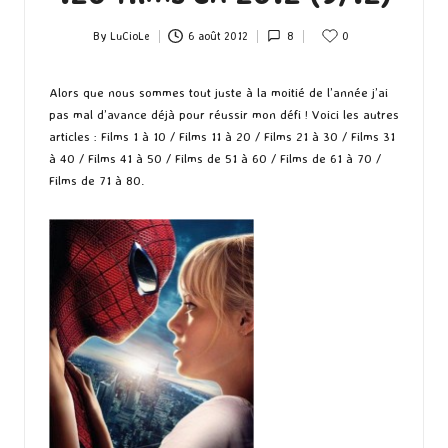
By
LuCioLe
6 août 2012
8
0
Posted
by
Alors que nous sommes tout juste à la moitié de l’année j’ai
pas mal d’avance déjà pour réussir mon défi ! Voici les autres
articles :
Films 1 à 10
/
Films 11 à 20
/
Films 21 à 30
/
Films 31
à 40
/
Films 41 à 50
/
Films de 51 à 60
/
Films de 61 à 70
/
Films de 71 à 80
.