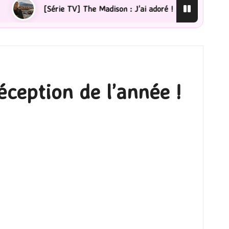
The Madison : J’ai adoré !
[Lecture] La femme de ména
ception de l’année !