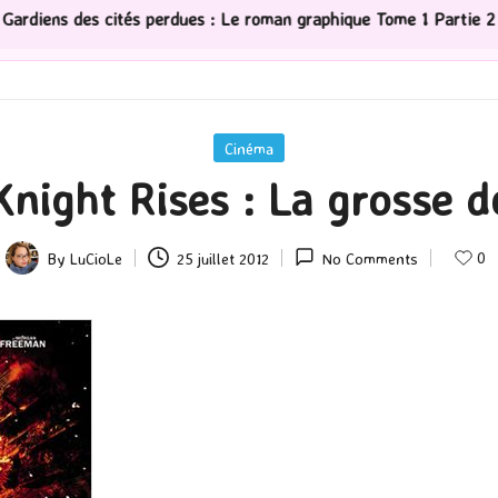
dues : Le roman graphique Tome 1 Partie 2
[Série TV] 
Posted
Cinéma
in
night Rises : La grosse dé
0
By
LuCioLe
25 juillet 2012
No Comments
Posted
by