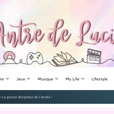
re
Jeux
Musique
My Life
Lifestyle
: La grosse déception de l’année !