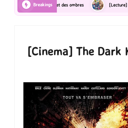
Breakings
yons et des ombres
[Lecture] Gardiens des cités per
[Cinema] The Dark K