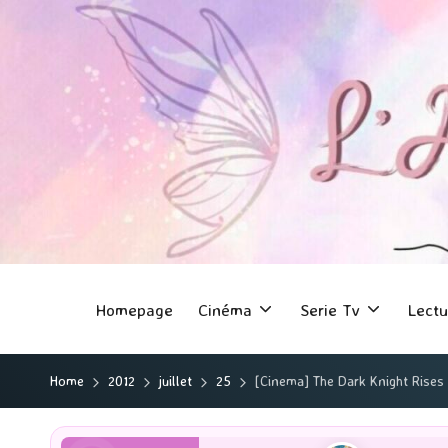
Homepage
Cinéma
Serie Tv
Lectu
Home
2012
juillet
25
[Cinema] The Dark Knight Rises 