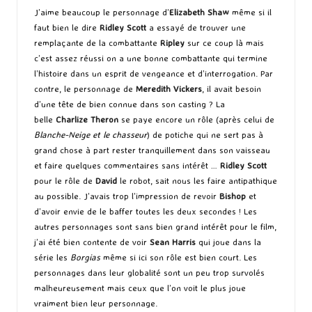
J’aime beaucoup le personnage d’
Elizabeth Shaw
même si il
faut bien le dire
Ridley Scott
a essayé de trouver une
remplaçante de la combattante
Ripley
sur ce coup là mais
c’est assez réussi on a une bonne combattante qui termine
l’histoire dans un esprit de vengeance et d’interrogation. Par
contre, le personnage de
Meredith Vickers
, il avait besoin
d’une tête de bien connue dans son casting ? La
belle
Charlize Theron
se paye encore un rôle (après celui de
Blanche-Neige et le chasseur
) de potiche qui ne sert pas à
grand chose à part rester tranquillement dans son vaisseau
et faire quelques commentaires sans intérêt …
Ridley Scott
pour le rôle de
David
le robot, sait nous les faire antipathique
au possible. J’avais trop l’impression de revoir
Bishop
et
d’avoir envie de le baffer toutes les deux secondes ! Les
autres personnages sont sans bien grand intérêt pour le film,
j’ai été bien contente de voir
Sean Harris
qui joue dans la
série les
Borgias
même si ici son rôle est bien court. Les
personnages dans leur globalité sont un peu trop survolés
malheureusement mais ceux que l’on voit le plus joue
vraiment bien leur personnage.