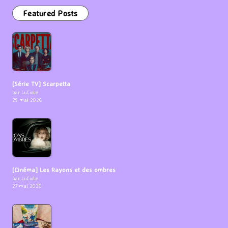
Featured Posts
[Série TV] Scarpetta
par LuCioLe
29 mai 2026
[Cinéma] Les Rayons et des ombres
par LuCioLe
27 mai 2026