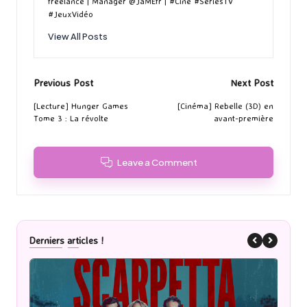
freelance | Manager @JaMEfr | #Cine #SeriesTV
#JeuxVidéo
View All Posts
Post
Previous Post
Next Post
navigation
[Lecture] Hunger Games
[Cinéma] Rebelle (3D) en
Tome 3 : La révolte
avant-première
Leave a Comment
Derniers articles !