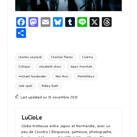
Fa
M
E
Bl
T
Li
X
T
ce
as
m
u
u
n
hr
P
b
to
ai
es
m
e
ea
ar
o
d
l
ky
bl
ds
ta
Tags:
charles weyland
Charlize Theron
Cinéma
o
o
r
g
Critique
elizabeth shaw
logan marshall
k
n
er
michael fassbender
Mon Avis
Prometheus
rafe spall
Ridley Scott
Last updated on 15 novembre 2015
LuCioLe
Globe-trotteuse entre Japon et Normandie, avec un
peu de Country | Blogueuse, gameuse, photographe,