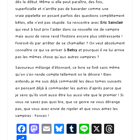
dès le début. Même si elle peut paraître, des fois,
superficielle et n’arrête pas de bavarder comme une
vraie pipelette en posant parfois des questions complètement
bêtes, elle n’est pas stupide. Sa rencontre avec
Eric Sainclair
qui veut à tout prix l’aider dans sa nouvelle vie de vampire
mais aussi de reine rend l’histoire encore plus intéressante !
Finiront-ils par arrêter de se chamailler ? On veut absolument
connaître ce qui va arriver à
Betsy
et pourquoi il ne lui arrive
pas les mêmes chose qu’aux autres vampires ?
Savoureux mélange d’étonnant, ce livre se finit sans même
qu’on s’en rende compte tellement on le dévore ! Bien
entendu je me suis déjà commandé les deux tomes suivants
en pensant déjà à commander les autres d’après parce que
je sens qu’ils vont aussi être lus aussi vite que le premier ! Si
vous ne savez pas quoi lire, que ce genre ne vous dérange
pas, que vous avez envie de rigoler et que vous aimez les
vampires : Foncez !
Fa
M
E
Bl
T
Li
X
T
ce
as
m
u
u
n
hr
P