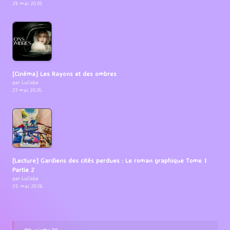
29 mai 2026
[Cinéma] Les Rayons et des ombres
par LuCioLe
27 mai 2026
[Lecture] Gardiens des cités perdues : Le roman graphique Tome 1
Partie 2
par LuCioLe
25 mai 2026
@lupiotte79