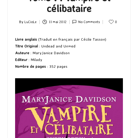
célibataire
By
LuCioLe
11 mai 2012
No Comments
0
Posted
by
Livre anglais
(Traduit en français par Cécile Tasson)
Titre Original
: Undead and Unwed
Auteure
: MaryJanice Davidson
Editeur
: Milady
Nombre de pages
: 352 pages