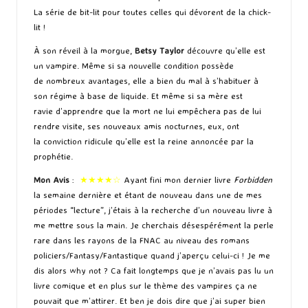
La série de bit-lit pour toutes celles qui dévorent de la chick-
lit !
À son réveil à la morgue,
Betsy Taylor
découvre qu’elle est
un vampire. Même si sa nouvelle condition possède
de nombreux avantages, elle a bien du mal à s’habituer à
son régime à base de liquide. Et même si sa mère est
ravie d’apprendre que la mort ne lui empêchera pas de lui
rendre visite, ses nouveaux amis nocturnes, eux, ont
la conviction ridicule qu’elle est la reine annoncée par la
prophétie.
Mon Avis
:
★★★★☆
Ayant fini mon dernier livre
Forbidden
la semaine dernière et étant de nouveau dans une de mes
périodes “lecture”, j’étais à la recherche d’un nouveau livre à
me mettre sous la main. Je cherchais désespérément la perle
rare dans les rayons de la FNAC au niveau des romans
policiers/Fantasy/Fantastique quand j’aperçu celui-ci ! Je me
dis alors why not ? Ca fait longtemps que je n’avais pas lu un
livre comique et en plus sur le thème des vampires ça ne
pouvait que m’attirer. Et ben je dois dire que j’ai super bien