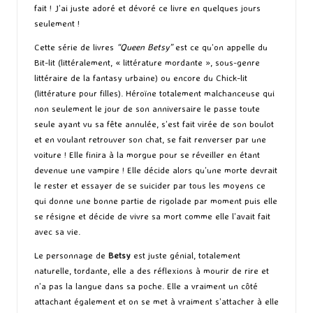
fait ! J’ai juste adoré et dévoré ce livre en quelques jours
seulement !
Cette série de livres
“Queen Betsy”
est ce qu’on appelle du
Bit-lit (littéralement, « littérature mordante », sous-genre
littéraire de la fantasy urbaine) ou encore du Chick-lit
(littérature pour filles). Héroïne totalement malchanceuse qui
non seulement le jour de son anniversaire le passe toute
seule ayant vu sa fête annulée, s’est fait virée de son boulot
et en voulant retrouver son chat, se fait renverser par une
voiture ! Elle finira à la morgue pour se réveiller en étant
devenue une vampire ! Elle décide alors qu’une morte devrait
le rester et essayer de se suicider par tous les moyens ce
qui donne une bonne partie de rigolade par moment puis elle
se résigne et décide de vivre sa mort comme elle l’avait fait
avec sa vie.
Le personnage de
Betsy
est juste génial, totalement
naturelle, tordante, elle a des réflexions à mourir de rire et
n’a pas la langue dans sa poche. Elle a vraiment un côté
attachant également et on se met à vraiment s’attacher à elle