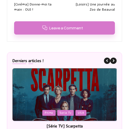
navigation
[Cinéma] Donne-moi ta
[Loisirs] Une journée au
main : OUI !
Zoo de Beauval
Leave a Comment
Derniers articles !
Posted
P
Cinéma
in
i
[Cinéma] Les Rayons et des ombres
[Le