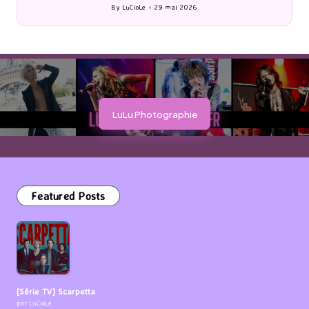
By
LuCioLe
27 mai 2026
Posted
by
LuLu Photographie
Featured Posts
[Série TV] Scarpetta
par LuCioLe