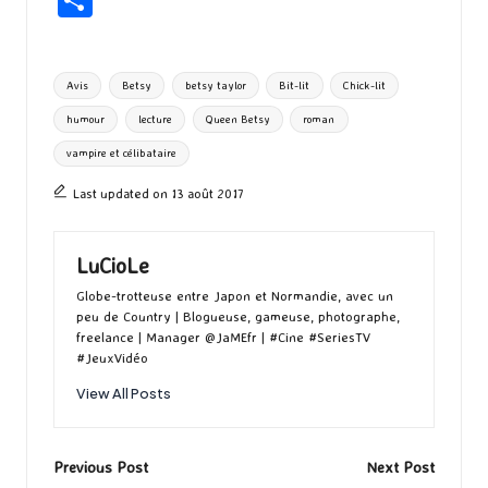
b
to
ai
es
m
e
ea
ar
o
d
l
ky
bl
ds
ta
Tags:
Avis
Betsy
betsy taylor
Bit-lit
Chick-lit
o
o
r
g
humour
lecture
Queen Betsy
roman
k
n
er
vampire et célibataire
Last updated on 13 août 2017
LuCioLe
Globe-trotteuse entre Japon et Normandie, avec un
peu de Country | Blogueuse, gameuse, photographe,
freelance | Manager @JaMEfr | #Cine #SeriesTV
#JeuxVidéo
View All Posts
Post
Previous Post
Next Post