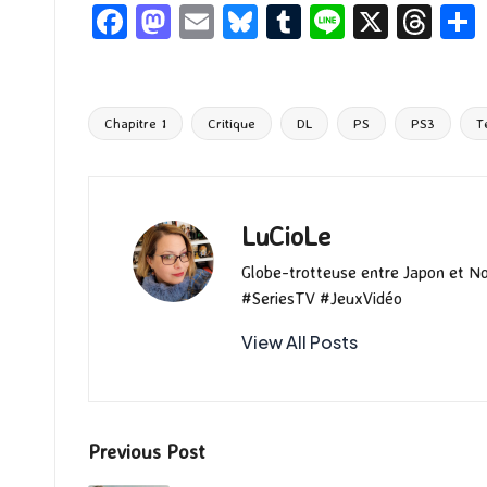
Fa
M
E
Bl
T
Li
X
T
ce
as
m
u
u
n
hr
b
to
ai
es
m
e
ea
o
d
l
ky
bl
ds
Chapitre 1
Critique
DL
PS
PS3
T
Tags:
o
o
r
k
n
LuCioLe
Globe-trotteuse entre Japon et N
#SeriesTV #JeuxVidéo
View All Posts
Post
Previous Post