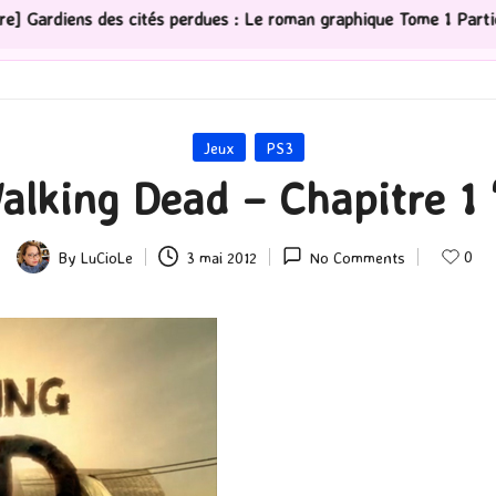
perdues : Le roman graphique Tome 1 Partie 2
[Série T
Posted
Jeux
PS3
in
alking Dead – Chapitre 1
0
By
LuCioLe
3 mai 2012
No Comments
Posted
by