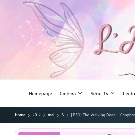
Homepage
Cinéma
Serie Tv
Lectu
Home
2012
mai
3
[PS3] The Walking Dead – Chapitr