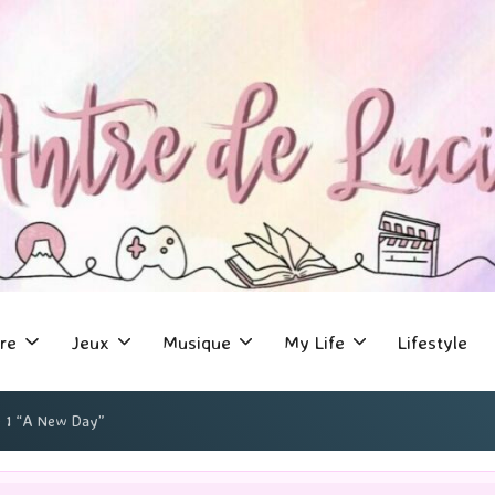
re
Jeux
Musique
My Life
Lifestyle
e 1 “A New Day”