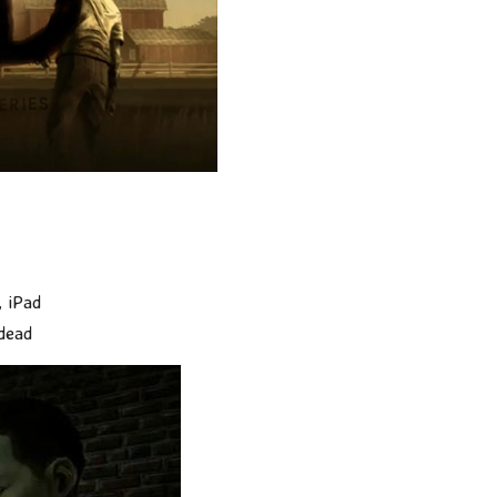
, iPad
dead