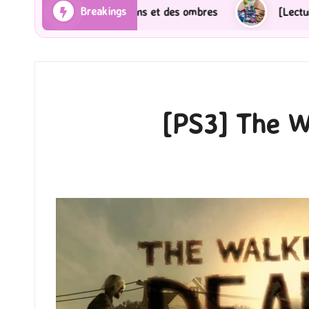
Breakings
 Rayons et des ombres
[Lecture] Gardiens des cités 
[PS3] The W