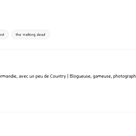
P
ar
ta
g
est
the walking dead
er
ormandie, avec un peu de Country | Blogueuse, gameuse, photograph