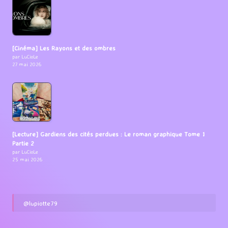
[Cinéma] Les Rayons et des ombres
par LuCioLe
27 mai 2026
[Lecture] Gardiens des cités perdues : Le roman graphique Tome 1
Partie 2
par LuCioLe
25 mai 2026
@lupiotte79