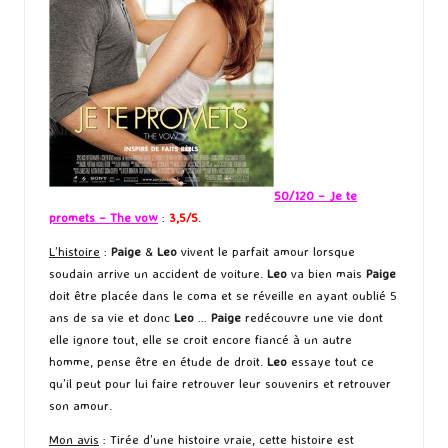
50/120 – Je te
promets – The vow
:
3,5/5
.
L’histoire
:
Paige
&
Leo
vivent le parfait amour lorsque
soudain arrive un accident de voiture.
Leo
va bien mais
Paige
doit être placée dans le coma et se réveille en ayant oublié 5
ans de sa vie et donc
Leo
…
Paige
redécouvre une vie dont
elle ignore tout, elle se croit encore fiancé à un autre
homme, pense être en étude de droit.
Leo
essaye tout ce
qu’il peut pour lui faire retrouver leur souvenirs et retrouver
son amour.
Mon avis
: Tirée d’une histoire vraie, cette histoire est