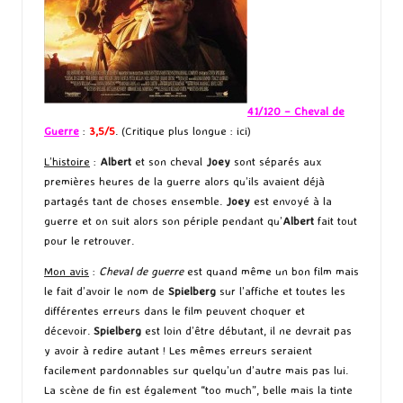
41/120 – Cheval de
Guerre
:
3,5/5
. (Critique plus longue :
ici
)
L’histoire
:
Albert
et son cheval
Joey
sont séparés aux
premières heures de la guerre alors qu’ils avaient déjà
partagés tant de choses ensemble.
Joey
est envoyé à la
guerre et on suit alors son périple pendant qu’
Albert
fait tout
pour le retrouver.
Mon avis
:
Cheval de guerre
est quand même un bon film mais
le fait d’avoir le nom de
Spielberg
sur l’affiche et toutes les
différentes erreurs dans le film peuvent choquer et
décevoir.
Spielberg
est loin d’être débutant, il ne devrait pas
y avoir à redire autant ! Les mêmes erreurs seraient
facilement pardonnables sur quelqu’un d’autre mais pas lui.
La scène de fin est également “too much”, belle mais la tinte