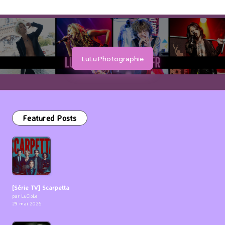
LuLu Photographie
Featured Posts
[Série TV] Scarpetta
par LuCioLe
29 mai 2026