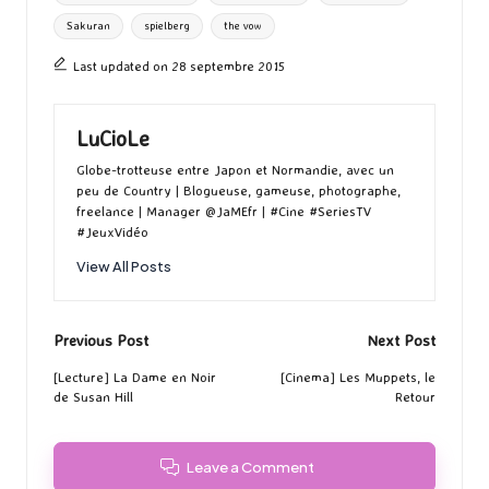
Sakuran
spielberg
the vow
Last updated on 28 septembre 2015
LuCioLe
Globe-trotteuse entre Japon et Normandie, avec un
peu de Country | Blogueuse, gameuse, photographe,
freelance | Manager @JaMEfr | #Cine #SeriesTV
#JeuxVidéo
View All Posts
Post
Previous Post
Next Post
navigation
[Lecture] La Dame en Noir
[Cinema] Les Muppets, le
de Susan Hill
Retour
Leave a Comment