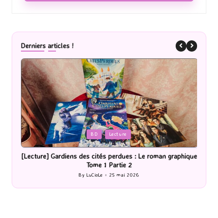
Derniers articles !
Posted
P
BD
Lecture
in
i
[Lecture] Gardiens des cités perdues : Le roman graphique
Tome 1 Partie 2
By
LuCioLe
25 mai 2026
Posted
by