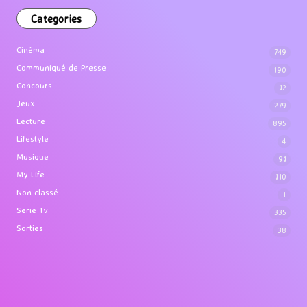
Categories
Cinéma
749
Communiqué de Presse
190
Concours
12
Jeux
279
Lecture
895
Lifestyle
4
Musique
91
My Life
110
Non classé
1
Serie Tv
335
Sorties
38