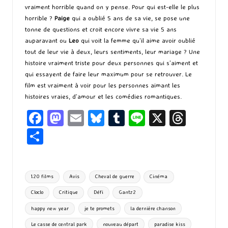
vraiment horrible quand on y pense. Pour qui est-elle le plus
horrible ?
Paige
qui a oublié 5 ans de sa vie, se pose une
tonne de questions et croit encore vivre sa vie 5 ans
auparavant ou
Leo
qui voit la femme qu’il aime avoir oublié
tout de leur vie à deux, leurs sentiments, leur mariage ? Une
histoire vraiment triste pour deux personnes qui s’aiment et
qui essayent de faire leur maximum pour se retrouver. Le
film est vraiment à voir pour les personnes aimant les
histoires vraies, d’amour et les comédies romantiques.
Fa
M
E
Bl
T
Li
X
T
ce
as
m
u
u
n
hr
P
b
to
ai
es
m
e
ea
ar
o
d
l
ky
bl
ds
ta
Tags:
120 films
Avis
Cheval de guerre
Cinéma
o
o
r
g
Cloclo
Critique
Défi
Gantz2
k
n
er
happy new year
je te promets
la dernière chanson
Le casse de central park
nouveau départ
paradise kiss