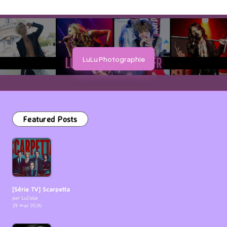
LuLu Photographie
Featured Posts
[Série TV] Scarpetta
par LuCioLe
29 mai 2026