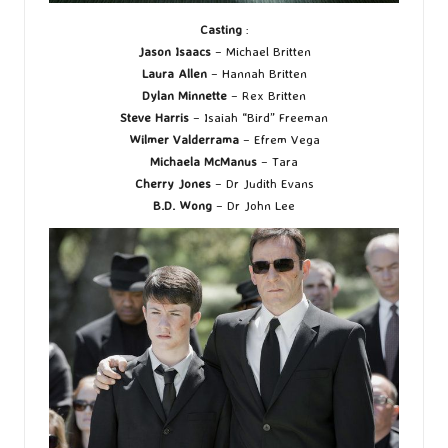
Casting
:
Jason Isaacs
– Michael Britten
Laura Allen
– Hannah Britten
Dylan Minnette
– Rex Britten
Steve Harris
– Isaiah “Bird” Freeman
Wilmer Valderrama
– Efrem Vega
Michaela McManus
– Tara
Cherry Jones
– Dr Judith Evans
B.D. Wong
– Dr John Lee