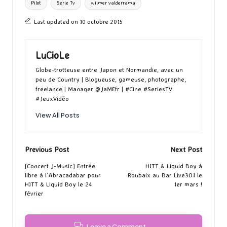
Pilot
Serie Tv
wilmer valderrama
Last updated on 10 octobre 2015
LuCioLe
Globe-trotteuse entre Japon et Normandie, avec un
peu de Country | Blogueuse, gameuse, photographe,
freelance | Manager @JaMEfr | #Cine #SeriesTV
#JeuxVidéo
View All Posts
Post
Previous Post
Next Post
navigation
[Concert J-Music] Entrée
HITT & Liquid Boy à
libre à l’Abracadabar pour
Roubaix au Bar Live301 le
HITT & Liquid Boy le 24
1er mars !
février
Leave a Comment