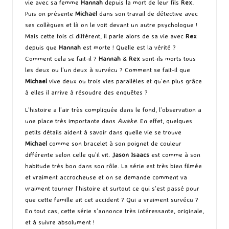
vie avec sa femme
Hannah
depuis la mort de leur fils
Rex
.
Puis on présente
Michael
dans son travail de détective avec
ses collègues et là on le voit devant un autre psychologue !
Mais cette fois ci différent, il parle alors de sa vie avec
Rex
depuis que
Hannah
est morte ! Quelle est la vérité ?
Comment cela se fait-il ?
Hannah
&
Rex
sont-ils morts tous
les deux ou l’un deux à survécu ? Comment se fait-il que
Michael
vive deux ou trois vies parallèles et qu’en plus grâce
à elles il arrive à résoudre des enquêtes ?
L’histoire a l’air très compliquée dans le fond, l’observation a
une place très importante dans
Awake
. En effet, quelques
petits détails aident à savoir dans quelle vie se trouve
Michael
comme son bracelet à son poignet de couleur
différente selon celle qu’il vit.
Jason Isaacs
est comme à son
habitude très bon dans son rôle. La série est très bien filmée
et vraiment accrocheuse et on se demande comment va
vraiment tourner l’histoire et surtout ce qui s’est passé pour
que cette famille ait cet accident ? Qui a vraiment survécu ?
En tout cas, cette série s’annonce très intéressante, originale,
et à suivre absolument !