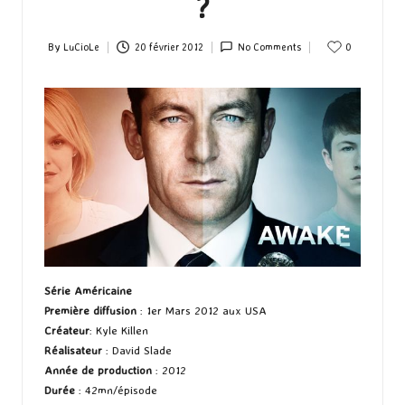
?
By
LuCioLe
20 février 2012
No Comments
0
Posted
by
Série Américaine
Première diffusion
: 1er Mars 2012 aux USA
Créateur
: Kyle Killen
Réalisateur
: David Slade
Année de production
: 2012
Durée
: 42mn/épisode