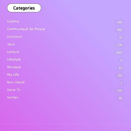
Categories
Cinéma
749
Communiqué de Presse
190
Concours
12
Jeux
279
Lecture
895
Lifestyle
4
Musique
91
My Life
110
Non classé
1
Serie Tv
335
Sorties
38