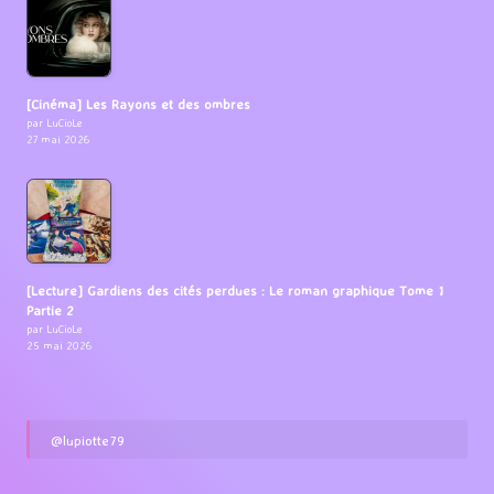
[Cinéma] Les Rayons et des ombres
par LuCioLe
27 mai 2026
[Lecture] Gardiens des cités perdues : Le roman graphique Tome 1
Partie 2
par LuCioLe
25 mai 2026
@lupiotte79