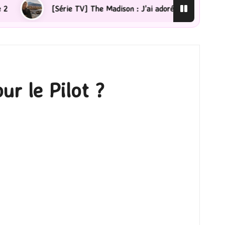
V] The Madison : J’ai adoré !
[Lecture] La femme de m
ur le Pilot ?