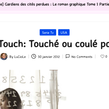
erdues : Le roman graphique Tome 1 Partie 2
[Série T
Posted
Serie Tv
USA
in
Touch: Touché ou coulé po
0
By
LuCioLe
30 janvier 2012
No Comments
Posted
by