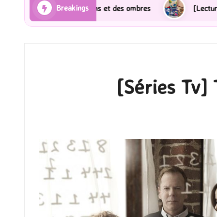
Breakings
Rayons et des ombres
[Lecture] Gardiens des cités p
[Séries Tv] 