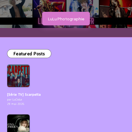
LuLu Photographie
Featured Posts
[Série TV] Scarpetta
par LuCioLe
29 mai 2026