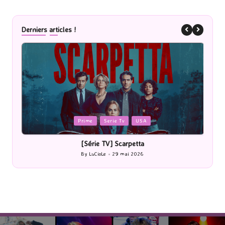
Derniers articles !
Posted
me
Serie Tv
USA
Cinéma
in
érie TV] Scarpetta
[Cinéma] Les Rayons
LuCioLe
29 mai 2026
By
LuCioLe
27 
ted
Posted
by