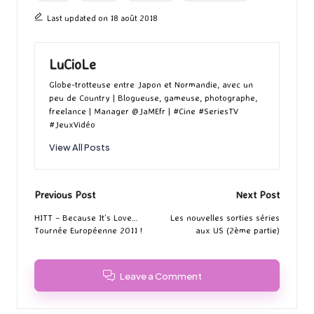
o
o
r
g
k
n
Last updated on 18 août 2018
er
LuCioLe
Globe-trotteuse entre Japon et Normandie, avec un
peu de Country | Blogueuse, gameuse, photographe,
freelance | Manager @JaMEfr | #Cine #SeriesTV
#JeuxVidéo
View All Posts
Post
Previous Post
Next Post
navigation
HITT – Because It’s Love…
Les nouvelles sorties séries
Tournée Européenne 2011 !
aux US (2ème partie)
Leave a Comment