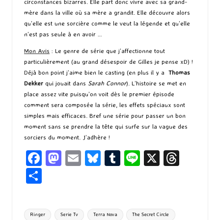
circonstances bizarres. Elle part donc vivre avec sa grand-
mère dans la ville où sa mère a grandit. Elle découvre alors
qu’elle est une sorcière comme le veut la légende et qu’elle
n’est pas seule à en avoir …
Mon Avis
: Le genre de série que j’affectionne tout
particulièrement (au grand désespoir de Gilles je pense xD) !
Déjà bon point j’aime bien le casting (en plus il y a
Thomas
Dekker
qui jouait dans
Sarah Connor
). L’histoire se met en
place assez vite puisqu’on voit dès le premier épisode
comment sera composée la série, les effets spéciaux sont
simples mais efficaces. Bref une série pour passer un bon
moment sans se prendre la tête qui surfe sur la vague des
sorciers du moment. J’adhère !
Fa
M
E
Bl
T
Li
X
T
ce
as
m
u
u
n
hr
P
b
to
ai
es
m
e
ea
ar
o
d
l
ky
bl
ds
ta
Tags:
Ringer
Serie Tv
Terra Nova
The Secret Circle