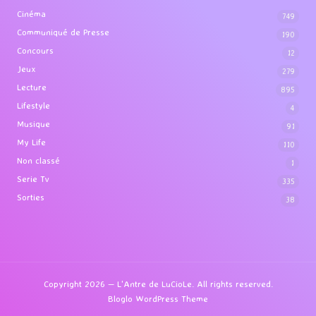
Cinéma
749
Communiqué de Presse
190
Concours
12
Jeux
279
Lecture
895
Lifestyle
4
Musique
91
My Life
110
Non classé
1
Serie Tv
335
Sorties
38
Copyright 2026 — L'Antre de LuCioLe. All rights reserved.
Bloglo WordPress Theme