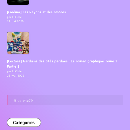
[Cinéma] Les Rayons et des ombres
par LuCioLe
27 mai 2026
[Lecture] Gardiens des cités perdues : Le roman graphique Tome 1
Partie 2
par LuCioLe
25 mai 2026
@lupiotte79
Categories