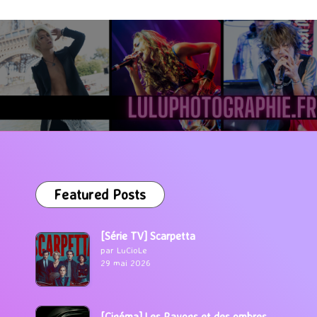
Featured Posts
[Série TV] Scarpetta
par LuCioLe
29 mai 2026
[Cinéma] Les Rayons et des ombres