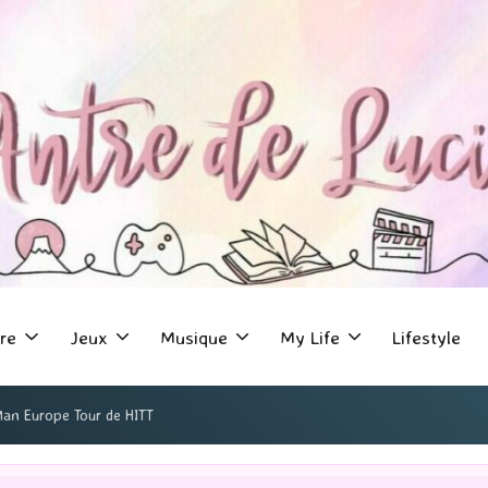
re
Jeux
Musique
My Life
Lifestyle
Man Europe Tour de HITT