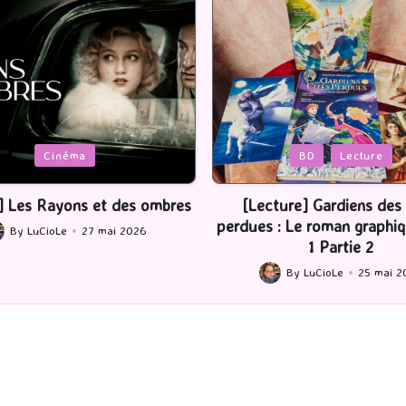
Posted
BD
Lecture
Serie Tv
USA
in
ture] Gardiens des cités
[Série TV] The Madison : J’
 : Le roman graphique Tome
By
LuCioLe
22 mai 2
Posted
1 Partie 2
by
By
LuCioLe
25 mai 2026
ted