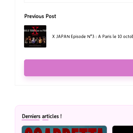
Post
Previous Post
navigation
X JAPAN Episode N°3 : A Paris le 10 octo
Derniers articles !