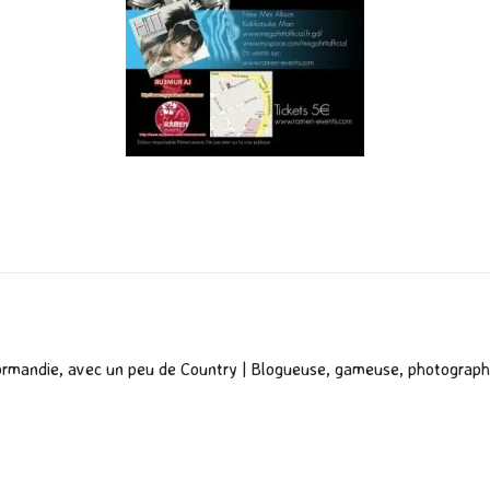
P
ar
ta
g
er
ormandie, avec un peu de Country | Blogueuse, gameuse, photograph