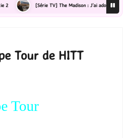
érie TV] The Madison : J’ai adoré !
[Lecture] La femm
pe Tour de HITT
e Tour