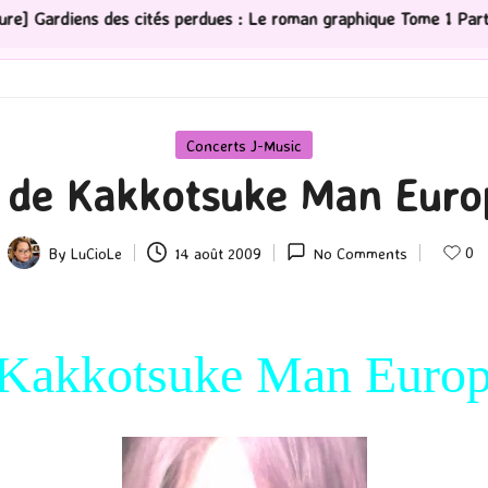
ités perdues : Le roman graphique Tome 1 Partie 2
[S
Posted
Concerts J-Music
in
s de Kakkotsuke Man Euro
0
By
LuCioLe
14 août 2009
No Comments
Posted
by
Kakkotsuke Man Europ