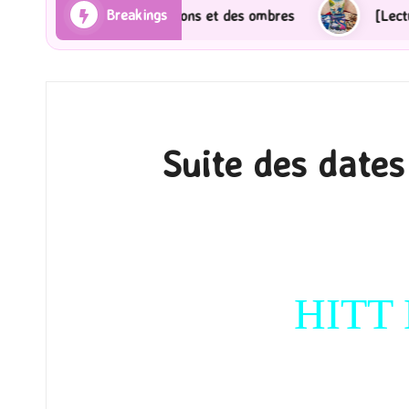
Breakings
] Les Rayons et des ombres
[Lecture] Gardiens des c
Suite des date
HITT 