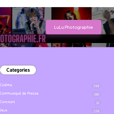
LuLu Photographie
Categories
Cinéma
749
Communiqué de Presse
190
Concours
12
Jeux
279