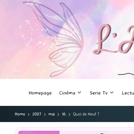
Homepage
Cinéma
Serie Tv
Lectu
Home
2007
mai
16
Quoi de Neuf ?