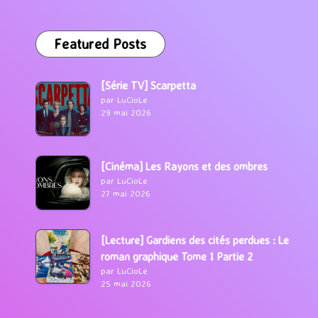
Featured Posts
[Série TV] Scarpetta
par LuCioLe
29 mai 2026
[Cinéma] Les Rayons et des ombres
par LuCioLe
27 mai 2026
[Lecture] Gardiens des cités perdues : Le
roman graphique Tome 1 Partie 2
par LuCioLe
25 mai 2026