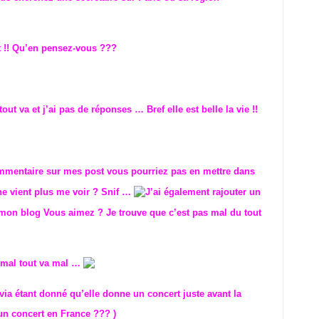
t !! Qu’en pensez-vous ???
out va et j’ai pas de réponses … Bref elle est belle la vie !!
commentaire sur mes post vous pourriez pas en mettre dans
e vient plu
s me voir ? Snif …
J’ai également rajouter un
e mon blog Vous aimez ? Je trouve que c’est pas mal du tout
a mal tout va mal …
ivia étant donné qu’elle donne un concert juste avant la
un concert en France ??? )