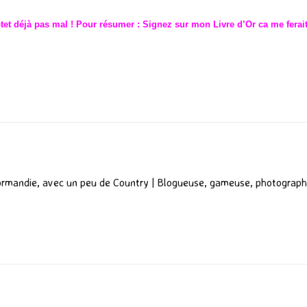
ptet déjà pas mal ! Pour résumer : Signez sur mon Livre d’Or ca me fera
P
ar
ta
g
er
ormandie, avec un peu de Country | Blogueuse, gameuse, photograph