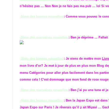
n’hésitez pas … Non Non je ne fais pas ma pub … lol Si v
-2ème des bonnes nouvelles
: Comme vous pouvez le const
-2ème des mauvaises nouvelles
: Ben je déprime … Fallait s
-3ème des bonnes nouvelles
: Je viens de mettre mon
Livr
mon livre d’or? Je met à jour de plus en plus mon Blog d
menu Catégories pour aller plus facilement dans les partie
comme cela ! C’est dommage que mon fond de rose rouge ne 
-3ème des mauvaises nouvelles
: Ben j’ai pu une tune et 
-4ème des bonnes nouvelles
: Ben la Japan Expo est dans 5
Japan Expo sur Paris ! Je rêverais qu’il y ait Miyavi … Ga