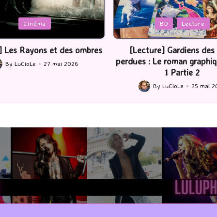
Posted
BD
Lecture
Serie Tv
USA
in
ture] Gardiens des cités
[Série TV] The Madison : J’
 : Le roman graphique Tome
By
LuCioLe
22 mai 2
Posted
1 Partie 2
by
By
LuCioLe
25 mai 2026
ted