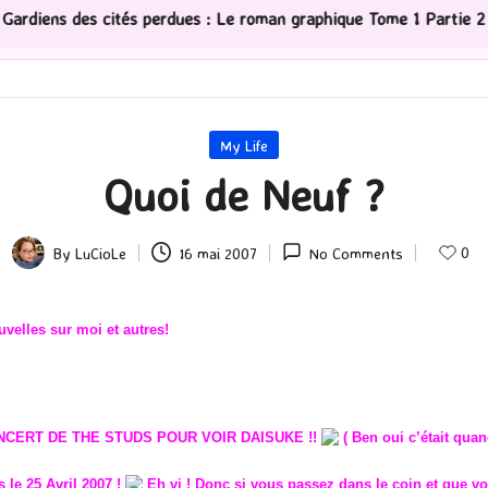
s perdues : Le roman graphique Tome 1 Partie 2
[Séri
Posted
My Life
in
Quoi de Neuf ?
0
By
LuCioLe
16 mai 2007
No Comments
Posted
by
velles sur moi et autres!
ONCERT DE THE STUDS POUR VOIR DAISUKE !!
( Ben oui c’était qua
 le 25 Avril 2007 !
Eh vi ! Donc si vous passez dans le coin et que vo