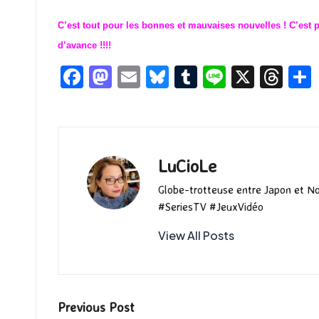
C’est tout pour les bonnes et mauvaises nouvelles ! C’est 
d’avance !!!!
Fa
M
E
Bl
T
Li
X
T
ce
as
m
u
u
n
hr
b
to
ai
es
m
e
ea
o
d
l
ky
bl
ds
o
o
r
LuCioLe
k
n
Globe-trotteuse entre Japon et N
#SeriesTV #JeuxVidéo
View All Posts
Post
Previous Post