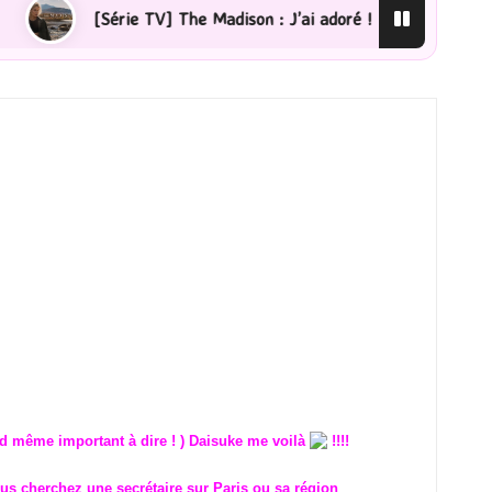
e TV] The Madison : J’ai adoré !
[Lecture] La femme d
nd même important à dire ! ) Daisuke me voilà
!!!!
us cherchez une secrétaire sur Paris ou sa région