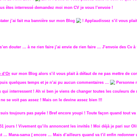
ous êtes interressé demandez moi mon CV je vous l’envoie !
ater j’ai fait ma bannière sur mon Blog
! Applaudissez s’il vous plai
’en douter … à ne rien faire j’ai envie de rien faire … J’envoie des Cv à t
e d’Or
sur mon Blog alors s’il vous plait à défaut de ne pas mettre de 
epuis quelques temps et je n’ai pu aucun commentaires …
Personne n
s qui interressent ! Ah vi ben je viens de changer toutes les couleurs d
se voit pas assez ! Mais on le devine assez bien !!!
je suis toujours pas payée ! Bref encore youpi ! Toute façon quand tout v
1 jours ! Vivement qu’ils annoncent les invités ! Moi déjà je pari sur Ol
ckt … Mana-sama ( encore … Mais d’ailleurs quand va t’il enfin redonner 