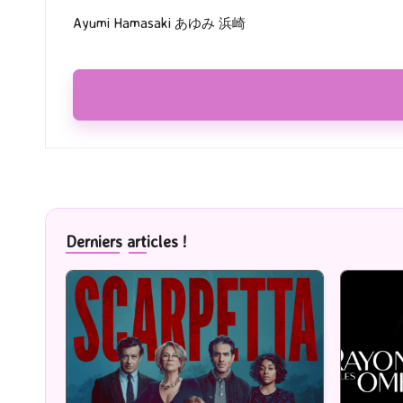
navigation
Ayumi Hamasaki あゆみ 浜崎
Derniers articles !