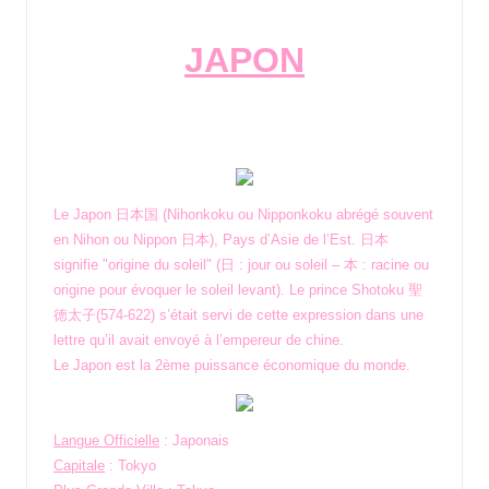
by
JAPON
Le Japon 日本国 (Nihonkoku ou Nipponkoku abrégé souvent
en Nihon ou Nippon 日本), Pays d’Asie de l’Est. 日本
signifie "origine du soleil" (日 : jour ou soleil – 本 : racine ou
origine pour évoquer le soleil levant). Le prince Shotoku 聖
徳太子(574-622) s’était servi de cette expression dans une
lettre qu’il avait envoyé à l’empereur de chine.
Le Japon est la 2ème puissance économique du monde.
Langue Officielle
: Japonais
Capitale
: Tokyo