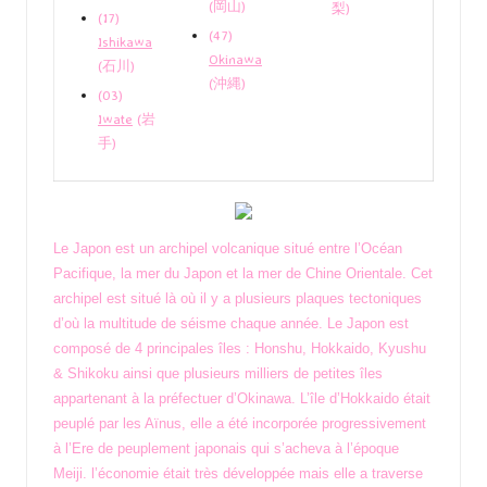
(岡山)
梨)
(17)
(47)
Ishikawa
Okinawa
(石川)
(沖縄)
(03)
Iwate
(岩
手)
Le Japon est un archipel volcanique situé entre l’Océan
Pacifique, la mer du Japon et la mer de Chine Orientale. Cet
archipel est situé là où il y a plusieurs plaques tectoniques
d’où la multitude de séisme chaque année. Le Japon est
composé de 4 principales îles : Honshu, Hokkaido, Kyushu
& Shikoku ainsi que plusieurs milliers de petites îles
appartenant à la préfectuer d’Okinawa. L’île d’Hokkaido était
peuplé par les Aïnus, elle a été incorporée progressivement
à l’Ere de peuplement japonais qui s’acheva à l’époque
Meiji. l’économie était très développée mais elle a traverse