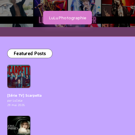
LuLu Photographie
Featured Posts
[Série TV] Scarpetta
par LuCioLe
29 mai 2026