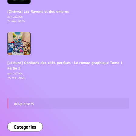
[Cinéma] Les Rayons et des ombres
par LuCioLe
27 mai 2026
[Lecture] Gardiens des cités perdues : Le roman graphique Tome 1
Partie 2
par LuCioLe
25 mai 2026
@lupiotte79