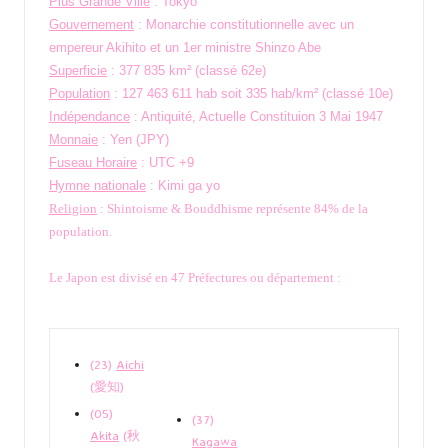
Plus Grande Ville
: Tokyo
Gouvernement
: Monarchie constitutionnelle avec un
empereur Akihito et un 1er ministre Shinzo Abe
Superficie
: 377 835 km² (classé 62e)
Population
: 127 463 611 hab soit 335 hab/km² (classé 10e)
Indépendance
: Antiquité, Actuelle Constituion 3 Mai 1947
Monnaie
: Yen (JPY)
Fuseau Horaire
: UTC +9
Hymne nationale
: Kimi ga yo
Religion
: Shintoisme & Bouddhisme représente 84% de la
population.
Le Japon est divisé en 47 Préfectures ou département :
(23)
Aichi
(愛知)
(05)
(37)
Akita
(秋
Kagawa