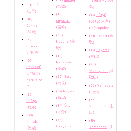
Tokushima
(徳
(21)
Gifu
(宮城)
島)
(岐阜)
(45)
(13)
Tōkyō
(10)
Miyazaki
(
Tōkyō
;東京)
Gunma
(宮崎)
(métropole)*
(群馬)
(20)
(31)
Tottori
(鳥
(34)
Nagano
(長
取)
Hiroshim
野)
(16)
Toyama
a
(広島)
(42)
(富山)
(01)
Nagasaki
(30)
Hokkaidō
(長崎)
Wakayama
(和
(北海道)
(29)
Nara
歌山)
(territoire
(奈良)
(06)
Yamagata
)*
(15)
Niigata
(山形)
(28)
(新潟)
(35)
Hyōgo
(44)
Ōita
Yamaguchi
(山
(兵庫)
(大分)
口)
(08)
(33)
(19)
Ibaraki
Okayama
Yamanashi
(山
(茨城)