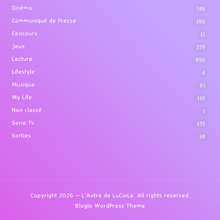
Categories
Cinéma
749
Communiqué de Presse
190
Concours
12
Jeux
279
Lecture
895
Lifestyle
4
Musique
91
My Life
110
Non classé
1
Serie Tv
335
Sorties
38
Copyright 2026 — L'Antre de LuCioLe. All rights reserved.