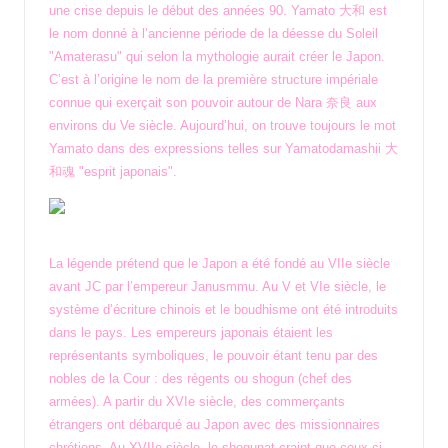
une crise depuis le début des années 90. Yamato
大和
est
le nom donné à l’ancienne période de la déesse du Soleil
"Amaterasu" qui selon la mythologie aurait créer le Japon.
C’est à l’origine le nom de la première structure impériale
connue qui exerçait son
pouvoir autour de Nara 奈良 aux
environs du Ve siècle. Aujourd’hui, on trouve toujours le mot
Yamato dans des expressions
telles sur Yamatodamashii 大
和魂 "esprit japonais".
La légende prétend que le Japon a été fondé au VIIe siècle
avant JC par l’empereur Janusmmu. Au V et VIe siècle, le
système d’écriture chinois et le boudhisme ont été introduits
dans le pays. Les empereurs japonais étaient les
représentants symboliques, le pouvoir étant tenu par des
nobles de la Cour : des régents ou shogun (chef des
armées). A partir du XVIe siècle, des commerçants
étrangers ont débarqué au Japon avec des missionnaires
chrétiens. Au XVIIe siècle, le shogunat craint que ceux ci