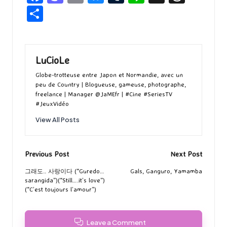
ce
as
m
u
u
n
hr
P
b
to
ai
es
m
e
ea
ar
o
d
l
ky
bl
ds
ta
o
o
r
g
LuCioLe
k
n
er
Globe-trotteuse entre Japon et Normandie, avec un
peu de Country | Blogueuse, gameuse, photographe,
freelance | Manager @JaMEfr | #Cine #SeriesTV
#JeuxVidéo
View All Posts
Post
Previous Post
Next Post
navigation
그래도.. 사랑이다 (“Guredo…
Gals, Ganguro, Yamamba
sarangida”)(“Still….it’s love”)
(“C’est toujours l’amour”)
Leave a Comment