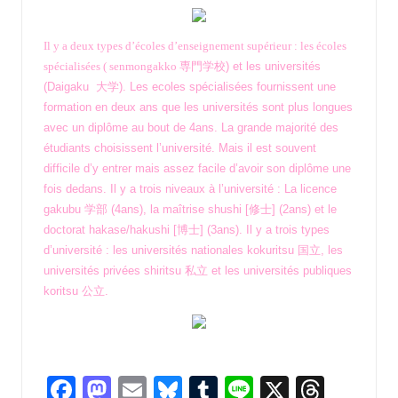
Il y a deux types d’écoles d’enseignement supérieur : les écoles
spécialisées ( senmongakko
専門学校) et les universités
(Daigaku 大学). Les ecoles spécialisées fournissent une
formation en deux ans que les universités sont plus longues
avec un diplôme au bout de 4ans. La grande majorité des
étudiants choisissent l’université. Mais il est souvent
difficile d’y entrer mais assez facile d’avoir son diplôme une
fois dedans. Il y a trois niveaux à l’université : La licence
gakub
u 学部 (4ans), la maîtrise shushi [修士] (2ans) et le
doctorat hakase/hakushi [博士] (3ans). Il y a trois types
d’université : les universités nationales kokuritsu
国立, les
universités privées shiritsu 私立 et les universités publiques
koritsu 公立.
Fa
M
E
Bl
T
Li
X
T