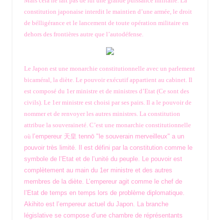
Mais cela ne fait pas de lui une grande puissance militaire. La
constitution japonaise interdit le maintien d’une armée, le droit
de bélligérance et le lancement de toute opération militaire en
dehors des frontières autre que l’autodéfense.
Le Japon est une monarchie constitutionnelle avec un parlement
bicaméral, la diète. Le pouvoir exécutif appartient au cabinet. Il
est composé du 1er ministre et de ministres d’Etat (Ce sont des
civils). Le 1er ministre est choisi par ses pairs. Il a le pouvoir de
nommer et de renvoyer les autres
ministres. La constitution
attribue la souveraineté. C’est une monarchie constitutionnelle
où
l’empereur 天皇 tennō "le souverain merveilleux" a un
pouvoir très limité. Il est défini par la constitution comme le
symbole de l’Etat et de l’unité du peuple. Le pouvoir est
complètement au main du 1er ministre et des autres
membres de la diète. L’empereur agit comme le chef de
l’Etat de temps en temps lors de problème diplomatique.
Akihito est l’empereur actuel du Japon. La branche
législative se compose d’une chambre de réprésentants