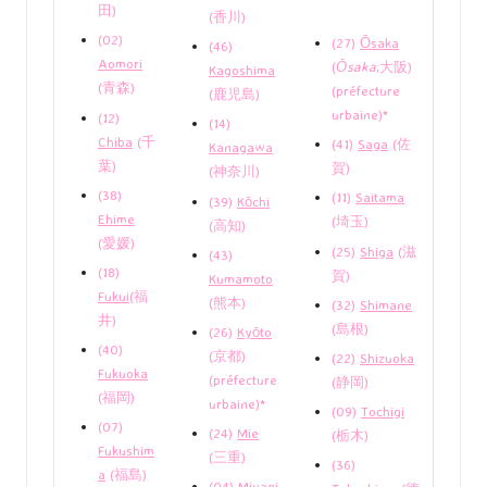
田)
(香川)
(02)
(27)
Ōsaka
(46)
Aomori
(
Ōsaka
;大阪)
Kagoshima
(青森)
(préfecture
(鹿児島)
urbaine)*
(12)
(14)
Chiba
(千
(41)
Saga
(佐
Kanagawa
葉)
賀)
(神奈川)
(38)
(11)
Saitama
(39)
Kōchi
Ehime
(埼玉)
(高知)
(愛媛)
(25)
Shiga
(滋
(43)
(18)
賀)
Kumamoto
Fukui
(福
(熊本)
(32)
Shimane
井)
(島根)
(26)
Kyōto
(40)
(京都)
(22)
Shizuoka
Fukuoka
(préfecture
(静岡)
(福岡)
urbaine)*
(09)
Tochigi
(07)
(24)
Mie
(栃木)
Fukushim
(三重)
(36)
a
(福島)
(04)
Miyagi