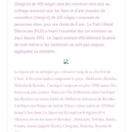
(Shugi-in) de 480 sièges dont les membres sont élus au
suffrage universel tous les 4ans et d’une chambre de
conseillers (Sangi-in) de 242 sièges composée de
personnes élues pour une durée de 6 ans. Le Parti Libéral
Démocrate (PLD) a fourni l’essentiel des 1er ministres au
pays depuis 1951. Le Japon pratique officiellement la peine
de mort même si les sentences ne sont pas toujours
appliquées ou retardées.
Le Japon est un archipel qui s’étend le long de la côte Est de
l’Asie. 4 îles principales composent le pays : Hokkaido, Honshu,
Shikoku & Kyushu. l’archipel comporte en plus 3000 autres îles
beaucoup plus petites. Naha sur l’île d’Okinawa dans l’archipel
des Ryukyu est située à plus de 600km au sud-ouest de Kyushu.
l’archipel des Nanpo au sud de Tokyo s’étire à plus de 1000km
jusqu’à Iwo Jima. Le Japon est découpé en 8 régions (9 si
Okinawa est inclus dans le Kyushu) : Hokkaido, Tohoku, Kanto,
Chubu, kansai (appelé Kinki), Chogoku, Shikoku, Kyushu &