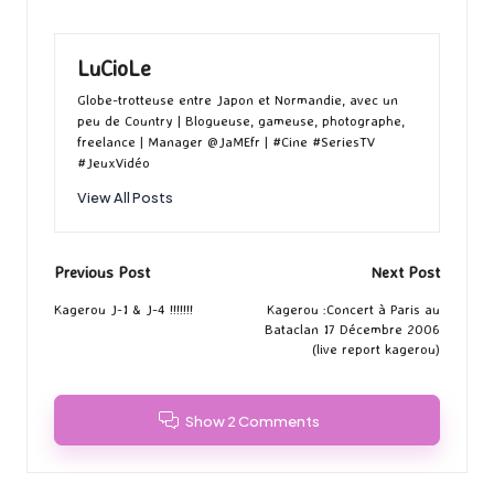
ar
o
d
l
ky
bl
ds
ta
o
o
r
g
LuCioLe
k
n
er
Globe-trotteuse entre Japon et Normandie, avec un
peu de Country | Blogueuse, gameuse, photographe,
freelance | Manager @JaMEfr | #Cine #SeriesTV
#JeuxVidéo
View All Posts
Post
Previous Post
Next Post
navigation
Kagerou J-1 & J-4 !!!!!!!
Kagerou :Concert à Paris au
Bataclan 17 Décembre 2006
(live report kagerou)
Show 2 Comments