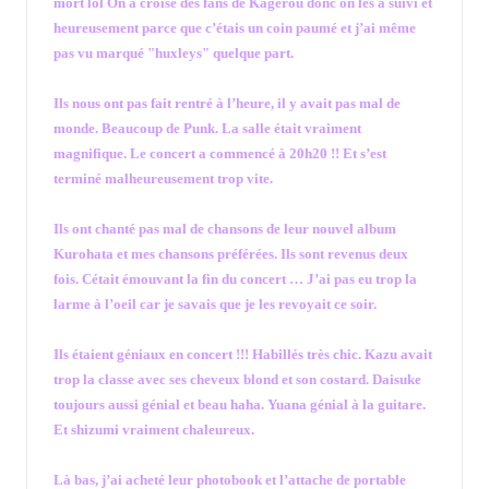
mort lol On a croisé des fans de Kagerou donc on les a suivi et
heureusement parce que c’étais un coin paumé et j’ai même
pas vu marqué "huxleys" quelque part.
Ils nous ont pas fait rentré à l’heure, il y avait pas mal de
monde. Beaucoup de Punk. La salle était vraiment
magnifique. Le concert a commencé à 20h20 !! Et s’est
terminé malheureusement trop vite.
Ils ont chanté pas mal de chansons de leur nouvel album
Kurohata et mes chansons préférées. Ils sont revenus deux
fois. Cétait émouvant la fin du concert … J’ai pas eu trop la
larme à l’oeil car je savais que je les revoyait ce soir.
Ils étaient géniaux en concert !!! Habillés très chic. Kazu avait
trop la classe avec ses cheveux blond et son costard. Daisuke
toujours aussi génial et beau haha. Yuana génial à la guitare.
Et shizumi vraiment chaleureux.
Là bas, j’ai acheté leur photobook et l’attache de portable