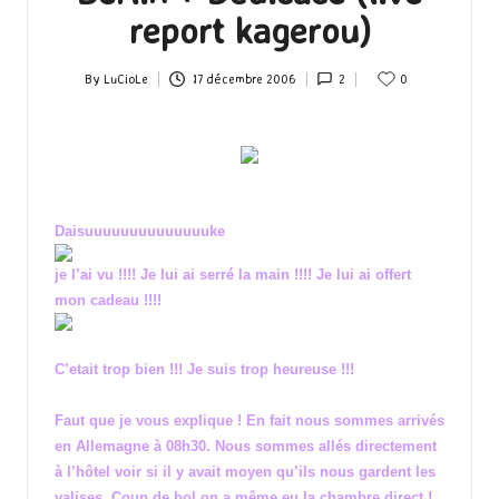
report kagerou)
By
LuCioLe
17 décembre 2006
2
0
Posted
by
Daisuuuuuuuuuuuuuuke
je l’ai vu !!!! Je lui ai serré la main !!!! Je lui ai offert
mon cadeau !!!!
C’etait trop bien !!! Je suis trop heureuse !!!
Faut que je vous explique ! En fait nous sommes arrivés
en Allemagne à 08h30. Nous sommes allés directement
à l’hôtel voir si il y avait moyen qu’ils nous gardent les
valises. Coup de bol on a même eu la chambre direct !