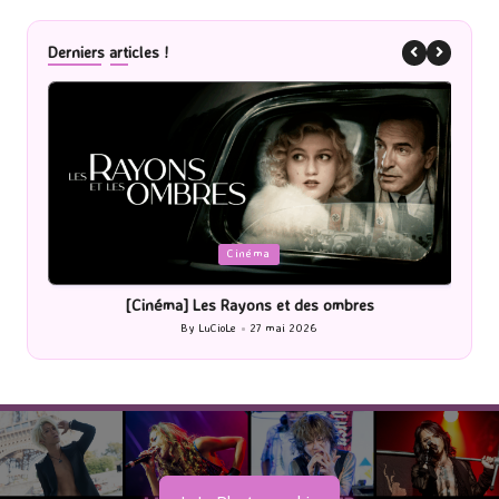
Derniers articles !
Posted
P
Cinéma
in
i
[Cinéma] Les Rayons et des ombres
[Le
By
LuCioLe
27 mai 2026
Posted
by