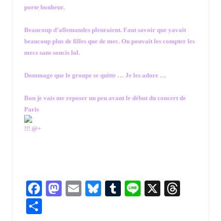
porte bonheur.
Beaucoup d’allemandes pleuraient. Faut savoir que yavait
beaucoup plus de filles que de mec. On pouvait les compter les
mecs sans soucis lol.
Dommage que le groupe se quitte … Je les adore …
Bon je vais me reposer un peu avant le début du concert de
Paris
!!! @+
Fa
M
E
Bl
T
Li
X
T
ce
as
m
u
u
n
hr
P
b
to
ai
es
m
e
ea