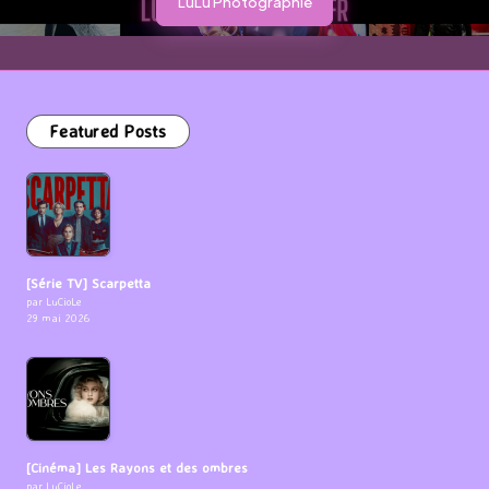
LuLu Photographie
Featured Posts
[Série TV] Scarpetta
par LuCioLe
29 mai 2026
[Cinéma] Les Rayons et des ombres
par LuCioLe