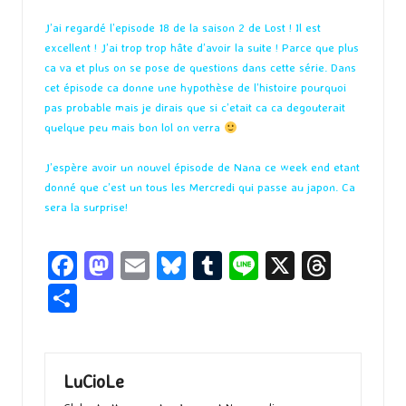
J’ai regardé l’episode 18 de la saison 2 de Lost ! Il est
excellent ! J’ai trop trop hâte d’avoir la suite ! Parce que plus
ca va et plus on se pose de questions dans cette série. Dans
cet épisode ca donne une hypothèse de l’histoire pourquoi
pas probable mais je dirais que si c’etait ca ca degouterait
quelque peu mais bon lol on verra
J’espère avoir un nouvel épisode de Nana ce week end etant
donné que c’est un tous les Mercredi qui passe au japon. Ca
sera la surprise!
Fa
M
E
Bl
T
Li
X
T
ce
as
m
u
u
n
hr
P
b
to
ai
es
m
e
ea
ar
o
d
l
ky
bl
ds
ta
o
o
r
g
LuCioLe