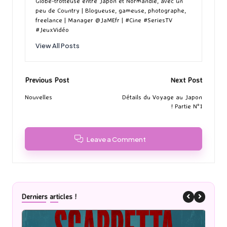
k
n
er
Globe-trotteuse entre Japon et Normandie, avec un
peu de Country | Blogueuse, gameuse, photographe,
freelance | Manager @JaMEfr | #Cine #SeriesTV
#JeuxVidéo
View All Posts
Post
Previous Post
Next Post
navigation
Nouvelles
Détails du Voyage au Japon
! Partie N°1
Leave a Comment
Derniers articles !