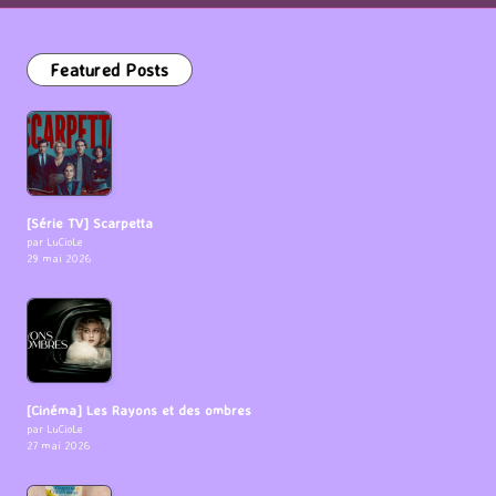
Featured Posts
[Série TV] Scarpetta
par LuCioLe
29 mai 2026
[Cinéma] Les Rayons et des ombres
par LuCioLe
27 mai 2026