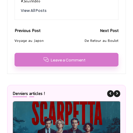
#JeuxVidéo
View All Posts
Post
Previous Post
Next Post
navigation
Voyage au Japon
De Retour au Boulot
Leave a Comment
Derniers articles !