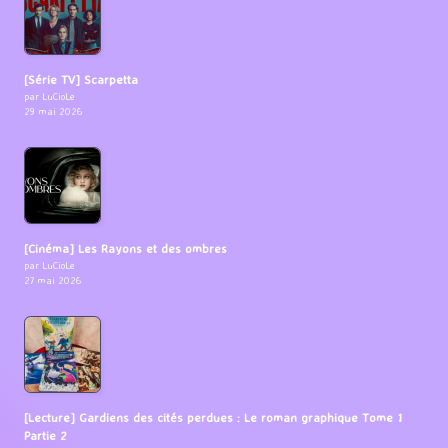
[Série TV] Scarpetta
par LuCioLe
29 mai 2026
[Cinéma] Les Rayons et des ombres
par LuCioLe
27 mai 2026
[Lecture] Gardiens des cités perdues : Le roman graphique Tome 1
Partie 2