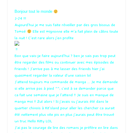
by
Bonjour tout le monde
J-24 !!!
Aujourd’hui je me suis faite réveiller par des gros bisous de
Tomoé
Elle est mignonne elle m’a fait plein de câlins toute
la nuit ! C’est rare alors j’en profite
!!
Bon que vais-je faire aujourd’hui ? ben je sais pas trop peut
être regarder des films ou continuer avec mes épisodes de
Friends ! J’arrive pas à me lasser des Friends hier j’ai
quasiment regarder la valeur d’une saison lol
J’attend toujours ma commande de manga … Je me demande
si elle arrive pas à pied ^^; c’est à se demander parce que
ca fait une semaine que je l’attend !! Je suis en manque de
manga moi !! Zut alors ! Si j’avais su j’aurais été dans le
quartier chinois à Kit’sland pour aller les chercher ca aurait
été nettement plus vite pis en plus j’aurais peut être trouvé
un truc Hello Kitty LOL
J’ai pas le courage de lire des romans je préfère en lire dans