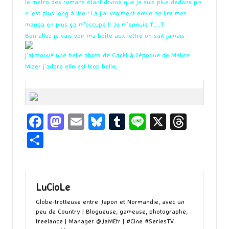
le métro des romans étant donné que je suis plus dedans pis
c ‘est plus long à lire ! Là j’ai vraiment envie de lire mes
manga en plus ça m’occupe !! Je m’ennuie T__T
Bon allez je vais voir ma boîte aux lettre on sait jamais
j’ai trouvé une belle photo de Gackt à l’époque de Malice
Mizer j’adore elle est trop belle.
Fa
M
E
Bl
T
Li
X
T
ce
as
m
u
u
n
hr
P
b
to
ai
es
m
e
ea
ar
o
d
l
ky
bl
ds
ta
o
o
r
g
LuCioLe
k
n
er
Globe-trotteuse entre Japon et Normandie, avec un
peu de Country | Blogueuse, gameuse, photographe,
freelance | Manager @JaMEfr | #Cine #SeriesTV