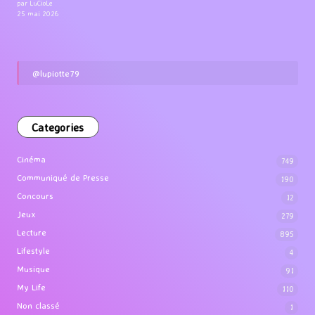
par LuCioLe
25 mai 2026
@lupiotte79
Categories
Cinéma
749
Communiqué de Presse
190
Concours
12
Jeux
279
Lecture
895
Lifestyle
4
Musique
91
My Life
110
Non classé
1