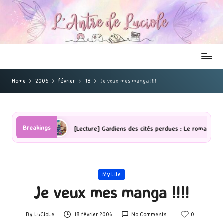
Home
2006
février
18
Je veux mes manga !!!!
Breakings
 ombres
[Lecture] Gardiens des cités perdues : Le roman graphique
Posted
My Life
in
Je veux mes manga !!!!
By
LuCioLe
18 février 2006
No Comments
0
Posted