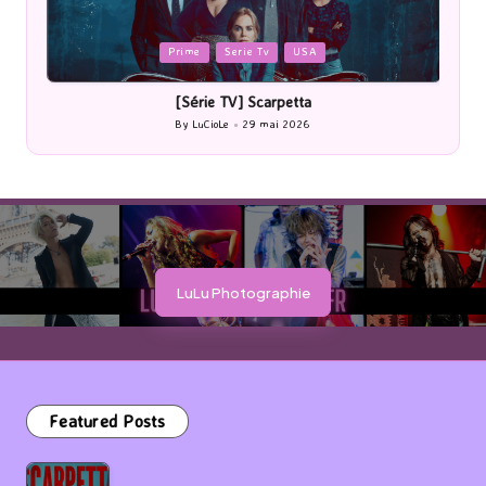
Posted
P
Prime
Serie Tv
USA
in
i
[Série TV] Scarpetta
By
LuCioLe
29 mai 2026
Posted
by
LuLu Photographie
Featured Posts